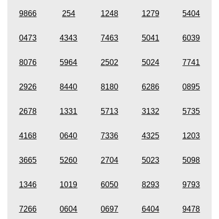
9866
254
1248
1279
5404
0473
4343
7463
5041
6039
8076
5964
2502
5024
7741
2926
8440
8180
6286
0895
2678
1331
5713
3132
5735
4168
0640
7336
4325
1203
3665
5260
2704
5023
5098
1346
1019
6050
8293
9793
7266
0604
0697
6404
9478