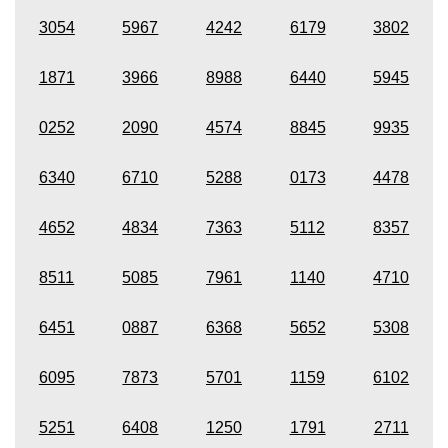
3054
5967
4242
6179
3802
1871
3966
8988
6440
5945
0252
2090
4574
8845
9935
6340
6710
5288
0173
4478
4652
4834
7363
5112
8357
8511
5085
7961
1140
4710
6451
0887
6368
5652
5308
6095
7873
5701
1159
6102
5251
6408
1250
1791
2711