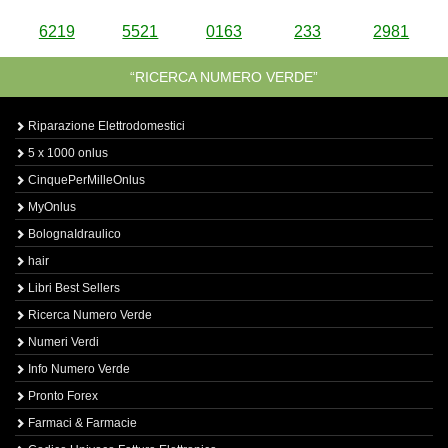
6219
5521
0163
233
2981
“RICERCA NUMERO VERDE”
Riparazione Elettrodomestici
5 x 1000 onlus
CinquePerMilleOnlus
MyOnlus
BolognaIdraulico
hair
Libri Best Sellers
Ricerca Numero Verde
Numeri Verdi
Info Numero Verde
Pronto Forex
Farmaci & Farmacie