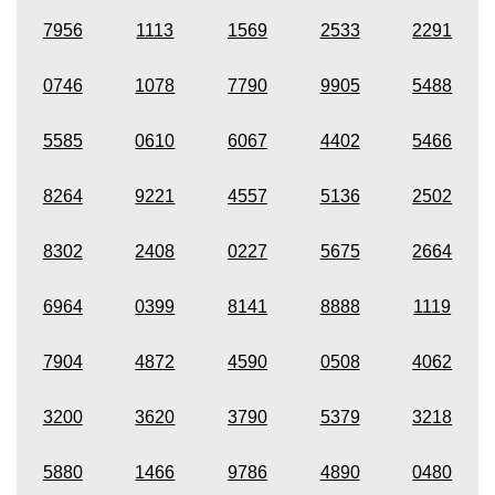
7956
1113
1569
2533
2291
0746
1078
7790
9905
5488
5585
0610
6067
4402
5466
8264
9221
4557
5136
2502
8302
2408
0227
5675
2664
6964
0399
8141
8888
1119
7904
4872
4590
0508
4062
3200
3620
3790
5379
3218
5880
1466
9786
4890
0480