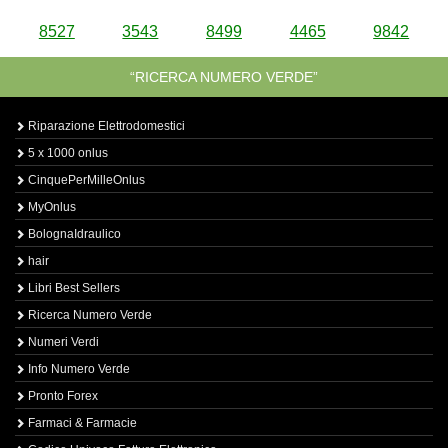
8527
3543
8499
4465
9842
“RICERCA NUMERO VERDE”
Riparazione Elettrodomestici
5 x 1000 onlus
CinquePerMilleOnlus
MyOnlus
BolognaIdraulico
hair
Libri Best Sellers
Ricerca Numero Verde
Numeri Verdi
Info Numero Verde
Pronto Forex
Farmaci & Farmacie