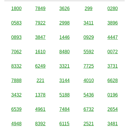
1800
7849
3626
299
0280
0583
7922
2998
3411
3896
0893
3847
1446
0929
4447
7062
1610
8480
5592
0072
8332
6249
3321
7725
3731
7888
221
3144
4010
6628
3432
1378
5188
5436
0196
6539
4961
7484
6732
2654
4948
8392
6115
2521
3481