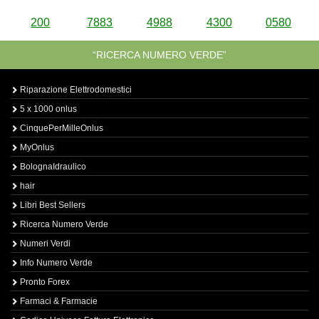
200
7883
4988
4300
0580
“RICERCA NUMERO VERDE”
Riparazione Elettrodomestici
5 x 1000 onlus
CinquePerMilleOnlus
MyOnlus
BolognaIdraulico
hair
Libri Best Sellers
Ricerca Numero Verde
Numeri Verdi
Info Numero Verde
Pronto Forex
Farmaci & Farmacie