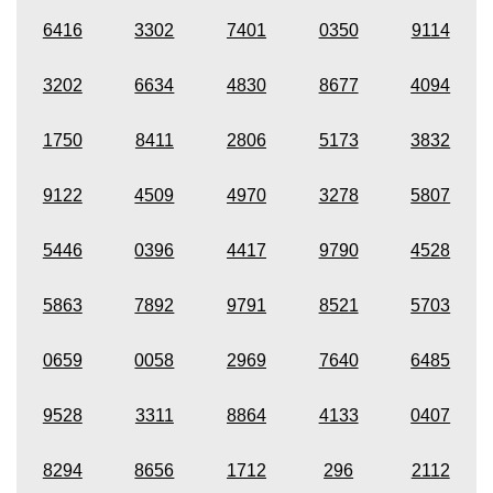
6416
3302
7401
0350
9114
3202
6634
4830
8677
4094
1750
8411
2806
5173
3832
9122
4509
4970
3278
5807
5446
0396
4417
9790
4528
5863
7892
9791
8521
5703
0659
0058
2969
7640
6485
9528
3311
8864
4133
0407
8294
8656
1712
296
2112