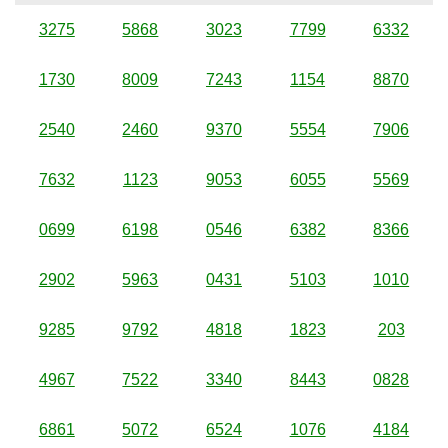
3275
5868
3023
7799
6332
1730
8009
7243
1154
8870
2540
2460
9370
5554
7906
7632
1123
9053
6055
5569
0699
6198
0546
6382
8366
2902
5963
0431
5103
1010
9285
9792
4818
1823
203
4967
7522
3340
8443
0828
6861
5072
6524
1076
4184