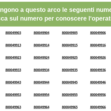
ngono a questo arco le seguenti nume
cca sul numero per conoscere l'operat
800049903
800049904
800049905
800049906
800049913
800049914
800049915
800049916
800049923
800049924
800049925
800049926
800049933
800049934
800049935
800049936
800049943
800049944
800049945
800049946
800049953
800049954
800049955
800049956
800049963
800049964
800049965
800049966