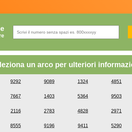
de
re
leziona un arco per ulteriori informazi
9292
9089
1324
4851
7667
1403
5364
9503
2116
2783
4828
2971
8555
9196
9411
5290