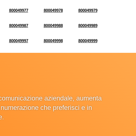
800049977
800049978
800049979
800049987
800049988
800049989
800049997
800049998
800049999
la comunicazione aziendale, aumenta
la numerazione che preferisci e in
e.