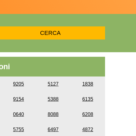
oni
9205
5127
1838
9154
5388
6135
0640
8088
6208
5755
6497
4872