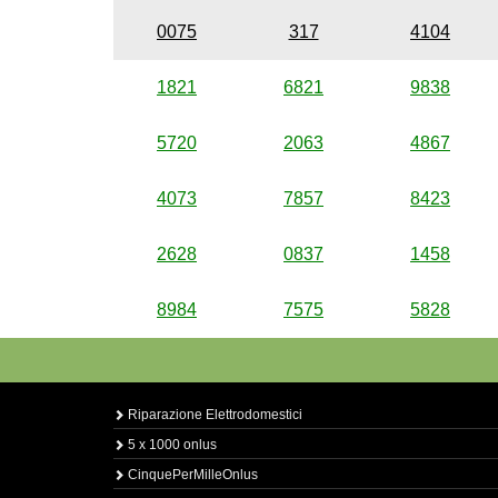
0075
317
4104
1821
6821
9838
5720
2063
4867
4073
7857
8423
2628
0837
1458
8984
7575
5828
Riparazione Elettrodomestici
5 x 1000 onlus
CinquePerMilleOnlus