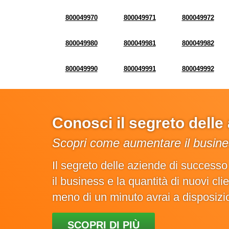
800049970
800049971
800049972
800049980
800049981
800049982
800049990
800049991
800049992
Conosci il segreto dell
Scopri come aumentare il busines
Il segreto delle aziende di success
il business e la quantità di nuovi cl
meno di un minuto avrai a disposiz
SCOPRI DI PIÙ