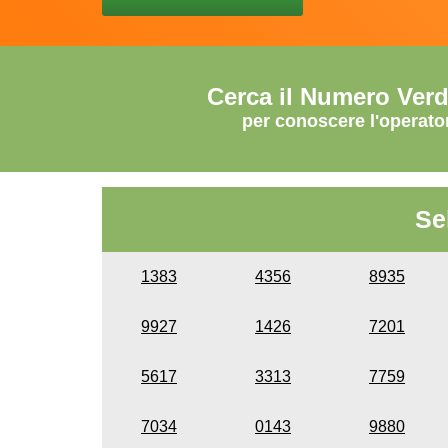
Cerca il Numero Ver
per conoscere l'operato
Se
1383
4356
8935
9927
1426
7201
5617
3313
7759
7034
0143
9880