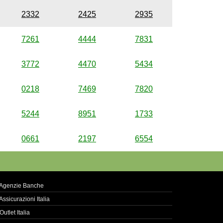
2332
2425
2935
7261
4444
7831
3772
4470
5434
0218
7469
7820
5244
8951
1733
0661
2197
6554
Agenzie Banche
Assicurazioni Italia
Outlet Italia