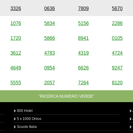
3326
0636
7809
5670
1076
5834
5156
2286
1720
5866
8941
0105
3612
4783
4319
4724
4649
0954
6626
9247
5555
2057
7264
8120
“RICERCA NUMERO VERDE”
800 Hotel
5 x 1000 Onlus
Scuole Italia