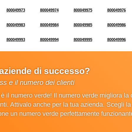
800049973
800049974
800049975
800049976
800049983
800049984
800049985
800049986
800049993
800049994
800049995
800049996
e aziende di successo?
s e il numero dei clienti
o è il numero verde! Il numero verde migliora 
ienti. Attivalo anche per la tua azienda. Scegli 
ione un numero verde perfettamente funzionant