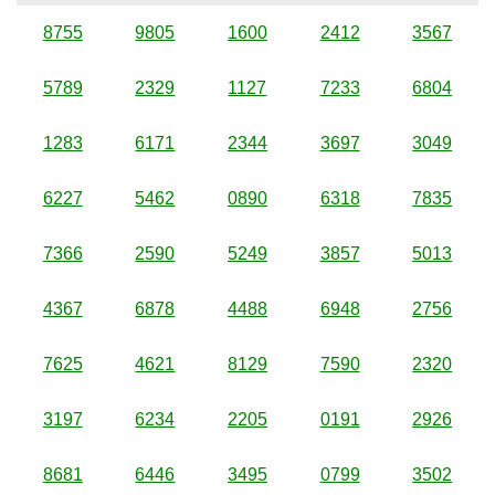
8755
9805
1600
2412
3567
5789
2329
1127
7233
6804
1283
6171
2344
3697
3049
6227
5462
0890
6318
7835
7366
2590
5249
3857
5013
4367
6878
4488
6948
2756
7625
4621
8129
7590
2320
3197
6234
2205
0191
2926
8681
6446
3495
0799
3502