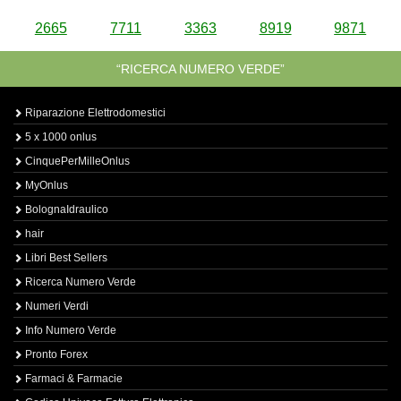
2665
7711
3363
8919
9871
“RICERCA NUMERO VERDE”
Riparazione Elettrodomestici
5 x 1000 onlus
CinquePerMilleOnlus
MyOnlus
BolognaIdraulico
hair
Libri Best Sellers
Ricerca Numero Verde
Numeri Verdi
Info Numero Verde
Pronto Forex
Farmaci & Farmacie