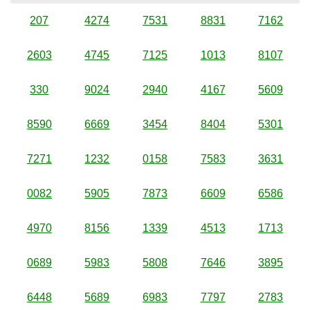
207
4274
7531
8831
7162
2603
4745
7125
1013
8107
330
9024
2940
4167
5609
8590
6669
3454
8404
5301
7271
1232
0158
7583
3631
0082
5905
7873
6609
6586
4970
8156
1339
4513
1713
0689
5983
5808
7646
3895
6448
5689
6983
7797
2783