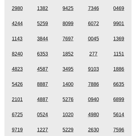
2980
1382
9425
7346
0469
4244
5259
8099
6072
9901
1143
3844
7697
0045
1369
8240
6353
1852
277
1151
4823
4587
3495
9103
1886
5426
8887
1400
7886
6635
2101
4887
5276
0940
6899
6725
0524
1020
4980
5614
9719
1227
5229
2630
7596