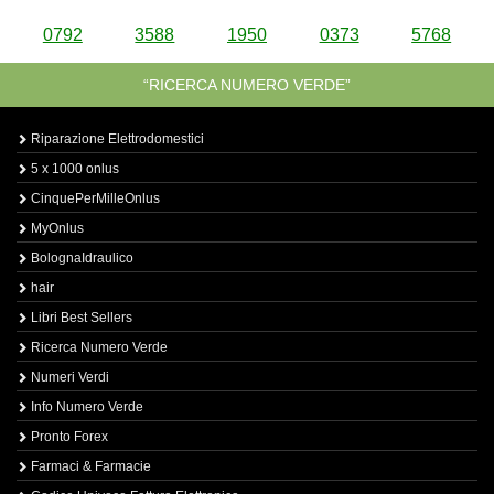
0792
3588
1950
0373
5768
“RICERCA NUMERO VERDE”
Riparazione Elettrodomestici
5 x 1000 onlus
CinquePerMilleOnlus
MyOnlus
BolognaIdraulico
hair
Libri Best Sellers
Ricerca Numero Verde
Numeri Verdi
Info Numero Verde
Pronto Forex
Farmaci & Farmacie