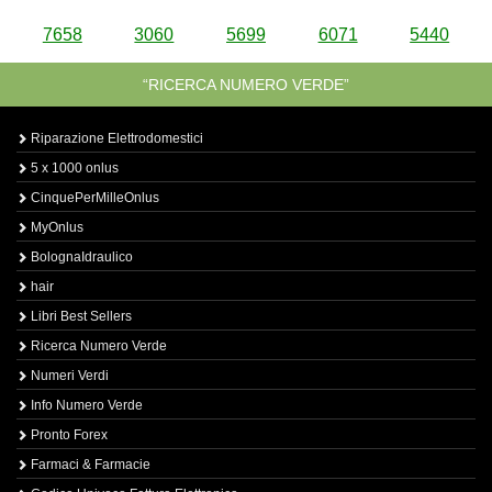
7658
3060
5699
6071
5440
“RICERCA NUMERO VERDE”
Riparazione Elettrodomestici
5 x 1000 onlus
CinquePerMilleOnlus
MyOnlus
BolognaIdraulico
hair
Libri Best Sellers
Ricerca Numero Verde
Numeri Verdi
Info Numero Verde
Pronto Forex
Farmaci & Farmacie