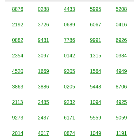
8876
0288
4433
5995
5208
2192
3726
0689
6067
0416
0882
9431
7786
9991
6926
2354
3097
0142
1315
0384
4520
1669
9305
1564
4949
3863
3886
0205
5448
8706
2113
2485
9232
1094
4925
9273
2437
6171
5559
5059
2014
4017
0874
1049
1191