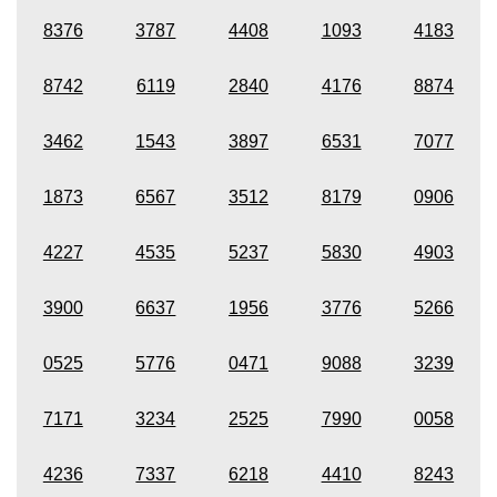
8376
3787
4408
1093
4183
8742
6119
2840
4176
8874
3462
1543
3897
6531
7077
1873
6567
3512
8179
0906
4227
4535
5237
5830
4903
3900
6637
1956
3776
5266
0525
5776
0471
9088
3239
7171
3234
2525
7990
0058
4236
7337
6218
4410
8243