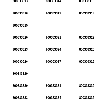
800333313
800333314
800333315
800333316
800333317
800333318
800333319
800333320
800333321
800333322
800333323
800333324
800333325
800333326
800333327
800333328
800333329
800333330
800333331
800333332
800333333
800333334
800333335