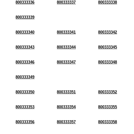
800333336
800333337
800333338
800333339
800333340
800333341
800333342
800333343
800333344
800333345
800333346
800333347
800333348
800333349
800333350
800333351
800333352
800333353
800333354
800333355
800333356
800333357
800333358