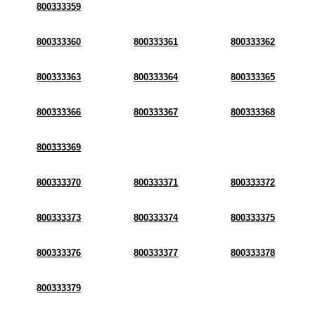
800333359
800333360
800333361
800333362
800333363
800333364
800333365
800333366
800333367
800333368
800333369
800333370
800333371
800333372
800333373
800333374
800333375
800333376
800333377
800333378
800333379