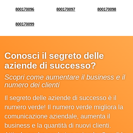
800170096
800170097
800170098
800170099
Conosci il segreto delle
aziende di successo?
Scopri come aumentare il business e il
numero dei clienti
Il segreto delle aziende di successo è il
numero verde! Il numero verde migliora la
comunicazione aziendale, aumenta il
business e la quantità di nuovi clienti.