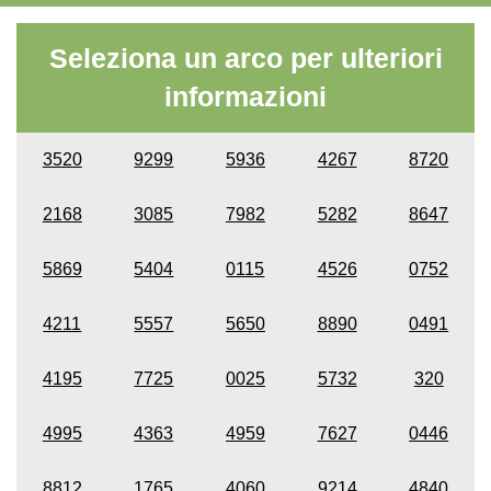
Seleziona un arco per ulteriori
informazioni
3520
9299
5936
4267
8720
2168
3085
7982
5282
8647
5869
5404
0115
4526
0752
4211
5557
5650
8890
0491
4195
7725
0025
5732
320
4995
4363
4959
7627
0446
8812
1765
4060
9214
4840