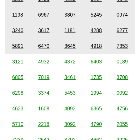
1198
6967
3807
5245
0974
3240
3617
1181
4288
6277
5891
6470
3645
4918
7353
3121
4932
4372
6403
0189
6805
7019
3461
1735
3708
6298
3374
5453
1994
0092
4633
1608
4093
6365
4756
5710
2218
3092
4790
2055
7239
2542
3702
4662
2925