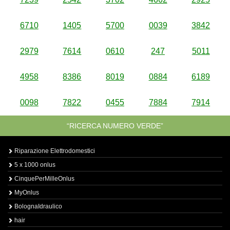
6710
1405
5700
0039
3842
2979
7614
0610
247
5011
4958
8386
8019
0884
6189
0098
7822
0455
7884
7914
“RICERCA NUMERO VERDE”
Riparazione Elettrodomestici
5 x 1000 onlus
CinquePerMilleOnlus
MyOnlus
BolognaIdraulico
hair