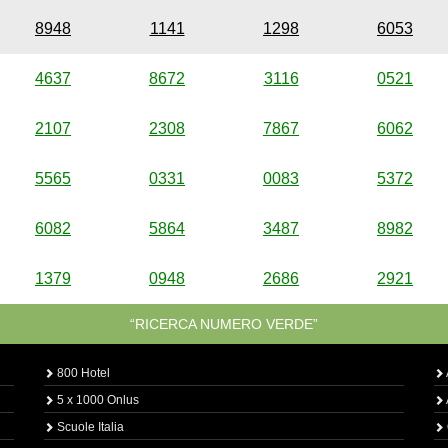
8948
1141
1298
6053
4637
8672
3116
0521
2107
2308
7867
6062
5565
0331
0083
5372
6082
5864
3487
8982
1379
0948
2686
2921
“RICERCA NUMERO VERDE”
800 Hotel
5 x 1000 Onlus
Scuole Italia