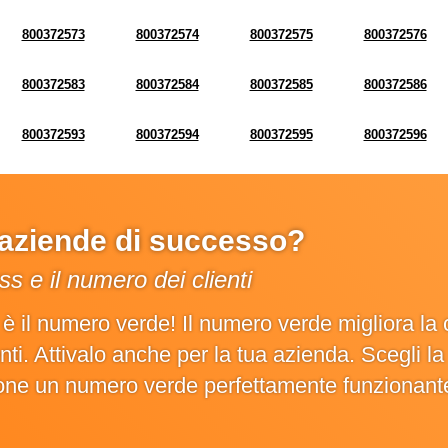
800372573
800372574
800372575
800372576
800372583
800372584
800372585
800372586
800372593
800372594
800372595
800372596
e aziende di successo?
s e il numero dei clienti
o è il numero verde! Il numero verde migliora 
ienti. Attivalo anche per la tua azienda. Scegli 
ione un numero verde perfettamente funzionant