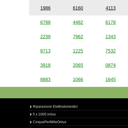
1986
6160
4113
6788
4482
6178
2239
7962
1343
8713
1225
7532
3918
2065
0874
8883
1066
1645
Riparazione Elettrodomestici
5 x 1000 onlus
CinquePerMilleOnlus