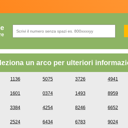
de
re
leziona un arco per ulteriori informazi
1136
5075
3726
4941
1601
0374
1493
8959
3384
4254
8246
6652
2524
6434
6783
9024