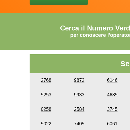
Cerca il Numero Ver
per conoscere l'operato
Se
2768
9872
6146
5253
9933
4685
0258
2584
3745
5022
7405
6061