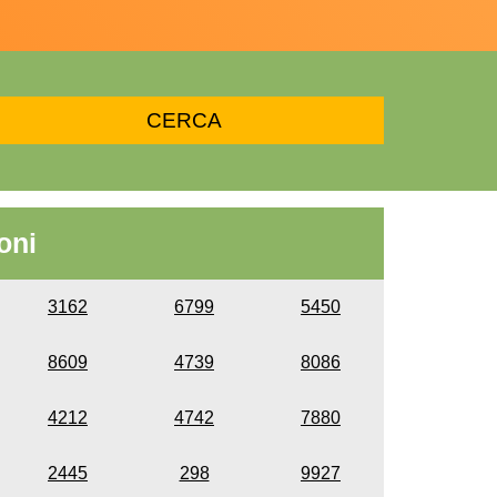
oni
3162
6799
5450
8609
4739
8086
4212
4742
7880
2445
298
9927