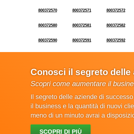
800372570
800372571
800372572
800372580
800372581
800372582
800372590
800372591
800372592
Conosci il segreto dell
Scopri come aumentare il busines
Il segreto delle aziende di success
il business e la quantità di nuovi cl
meno di un minuto avrai a disposiz
SCOPRI DI PIÙ