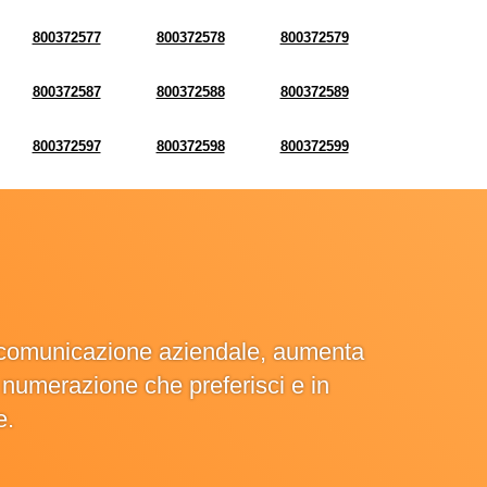
800372577
800372578
800372579
800372587
800372588
800372589
800372597
800372598
800372599
la comunicazione aziendale, aumenta
la numerazione che preferisci e in
e.