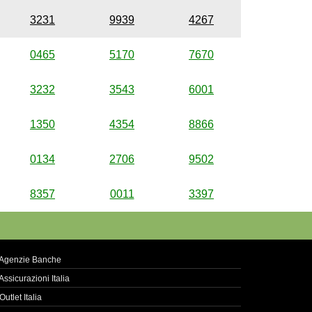
3231
9939
4267
0465
5170
7670
3232
3543
6001
1350
4354
8866
0134
2706
9502
8357
0011
3397
Agenzie Banche
Assicurazioni Italia
Outlet Italia