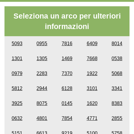
Seleziona un arco per ulteriori
informazioni
5093
0955
7816
6409
8014
1301
1305
1469
7668
0538
0979
2283
7370
1922
5068
5812
2944
6128
3101
3341
3925
8075
0145
1620
8383
0632
4801
7854
4771
2855
5151
6613
9219
5100
5758