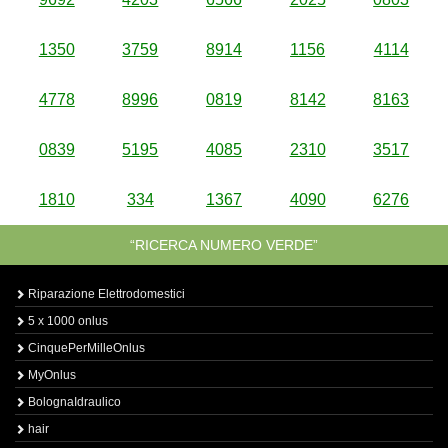
1350
3759
8914
1156
4114
4778
8996
0819
8142
8163
0839
5195
4085
2310
3517
1810
334
1367
4090
6276
“RICERCA NUMERO VERDE”
Riparazione Elettrodomestici
5 x 1000 onlus
CinquePerMilleOnlus
MyOnlus
BolognaIdraulico
hair