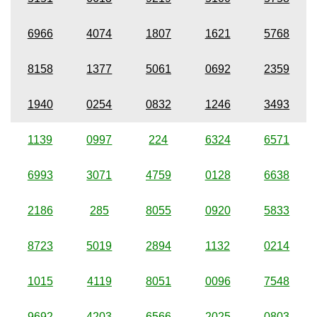
6966
4074
1807
1621
5768
8158
1377
5061
0692
2359
1940
0254
0832
1246
3493
1139
0997
224
6324
6571
6993
3071
4759
0128
6638
2186
285
8055
0920
5833
8723
5019
2894
1132
0214
1015
4119
8051
0096
7548
9692
4203
6566
2025
0803