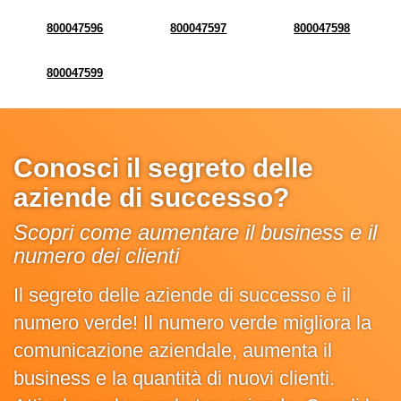
800047596
800047597
800047598
800047599
Conosci il segreto delle
aziende di successo?
Scopri come aumentare il business e il
numero dei clienti
Il segreto delle aziende di successo è il
numero verde! Il numero verde migliora la
comunicazione aziendale, aumenta il
business e la quantità di nuovi clienti.