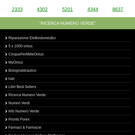
2333
4302
5201
4344
8637
“RICERCA NUMERO VERDE”
Riparazione Elettrodomestici
5 x 1000 onlus
CinquePerMilleOnlus
MyOnlus
BolognaIdraulico
hair
Libri Best Sellers
Ricerca Numero Verde
Numeri Verdi
Info Numero Verde
Pronto Forex
Farmaci & Farmacie