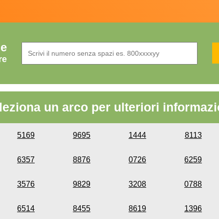
de
re
leziona un arco per ulteriori informazi
5169
9695
1444
8113
6357
8876
0726
6259
3576
9829
3208
0788
6514
8455
8619
1396