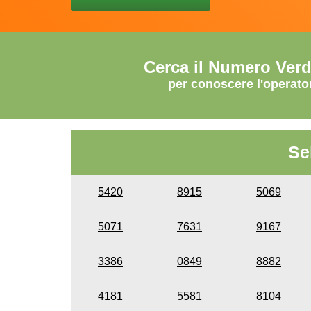
Cerca il Numero Ver
per conoscere l'operato
Se
5420
8915
5069
5071
7631
9167
3386
0849
8882
4181
5581
8104