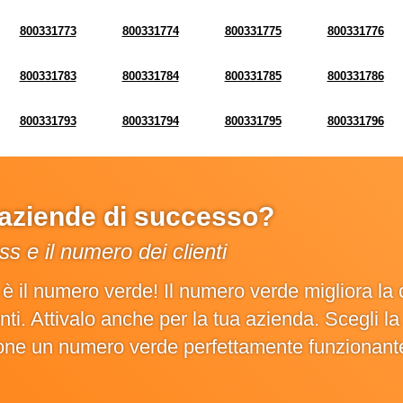
800331773
800331774
800331775
800331776
800331783
800331784
800331785
800331786
800331793
800331794
800331795
800331796
e aziende di successo?
s e il numero dei clienti
o è il numero verde! Il numero verde migliora 
ienti. Attivalo anche per la tua azienda. Scegli 
ione un numero verde perfettamente funzionant