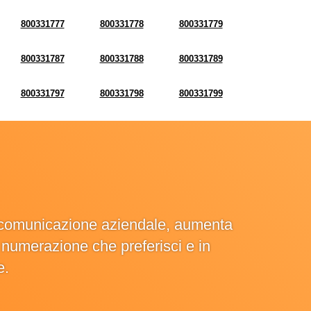
800331777
800331778
800331779
800331787
800331788
800331789
800331797
800331798
800331799
la comunicazione aziendale, aumenta
la numerazione che preferisci e in
e.