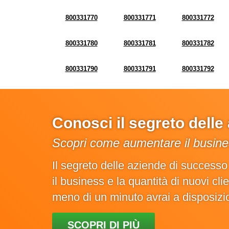
800331770
800331771
800331772
800331780
800331781
800331782
800331790
800331791
800331792
Conosci il segreto dell
Scopri come aumentare il busines
Il segreto delle aziende di success
il business e la quantità di nuovi cl
meno di un minuto avrai a disposiz
SCOPRI DI PIÙ