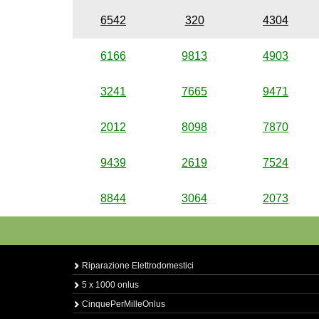
6542
320
4304
6166
9813
4903
3241
7665
9471
2012
8098
7870
9439
2619
7524
8844
3064
2073
Riparazione Elettrodomestici
5 x 1000 onlus
CinquePerMilleOnlus