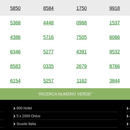
5850
8584
1750
9918
5368
4448
0968
1537
4386
5716
7505
6066
6346
5277
4391
9532
8583
0335
2679
8766
6154
5257
1162
3844
“RICERCA NUMERO VERDE”
800 Hotel
5 x 1000 Onlus
Scuole Italia