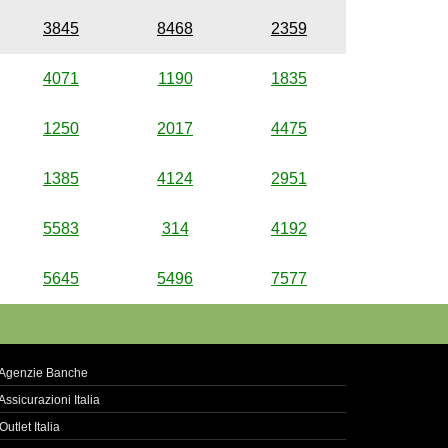
3845
8468
2359
4071
1190
1835
1250
2017
4475
1385
4124
2951
5583
314
4192
5645
5496
7577
Agenzie Banche
Assicurazioni Italia
Outlet Italia