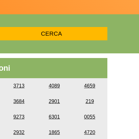
oni
3713
4089
4659
3684
2901
219
9273
6301
0055
2932
1865
4720