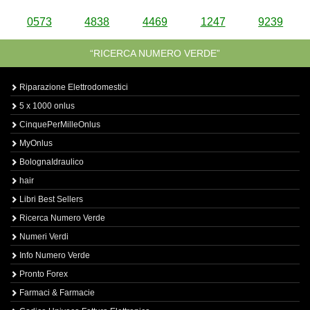
0573
4838
4469
1247
9239
“RICERCA NUMERO VERDE”
Riparazione Elettrodomestici
5 x 1000 onlus
CinquePerMilleOnlus
MyOnlus
BolognaIdraulico
hair
Libri Best Sellers
Ricerca Numero Verde
Numeri Verdi
Info Numero Verde
Pronto Forex
Farmaci & Farmacie