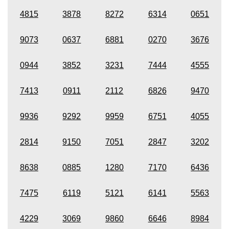
4815
3878
8272
6314
0651
9073
0637
6881
0270
3676
0944
3852
3231
7444
4555
7413
0911
2112
6826
9470
9936
9292
9959
6751
4055
2814
9150
7051
2847
3202
8638
0885
1280
7170
6436
7475
6119
5121
6141
5563
4229
3069
9860
6646
8984