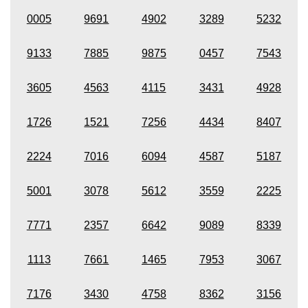
0005
9691
4902
3289
5232
9133
7885
9875
0457
7543
3605
4563
4115
3431
4928
1726
1521
7256
4434
8407
2224
7016
6094
4587
5187
5001
3078
5612
3559
2225
7771
2357
6642
9089
8339
1113
7661
1465
7953
3067
7176
3430
4758
8362
3156