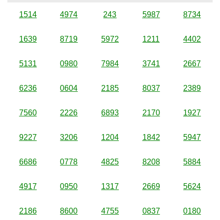
1514
4974
243
5987
8734
1639
8719
5972
1211
4402
5131
0980
7984
3741
2667
6236
0604
2185
8037
2389
7560
2226
6893
2170
1927
9227
3206
1204
1842
5947
6686
0778
4825
8208
5884
4917
0950
1317
2669
5624
2186
8600
4755
0837
0180