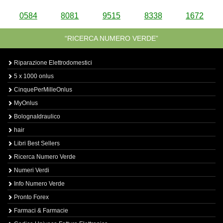
0584
8081
9515
8338
1672
“RICERCA NUMERO VERDE”
Riparazione Elettrodomestici
5 x 1000 onlus
CinquePerMilleOnlus
MyOnlus
BolognaIdraulico
hair
Libri Best Sellers
Ricerca Numero Verde
Numeri Verdi
Info Numero Verde
Pronto Forex
Farmaci & Farmacie