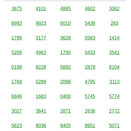
3675
4101
4885
4602
3062
8993
9923
6010
5438
283
1798
3177
3628
0583
1414
5209
4963
1790
0433
3541
0198
8228
5882
2878
8104
1768
0289
2098
4795
3113
6846
1683
0400
5745
5774
3027
3641
2871
2636
2772
5623
9036
8405
8951
5071