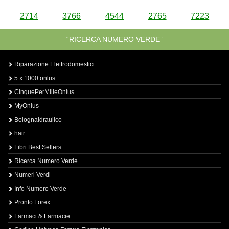
2714
3766
4544
2765
7223
“RICERCA NUMERO VERDE”
Riparazione Elettrodomestici
5 x 1000 onlus
CinquePerMilleOnlus
MyOnlus
BolognaIdraulico
hair
Libri Best Sellers
Ricerca Numero Verde
Numeri Verdi
Info Numero Verde
Pronto Forex
Farmaci & Farmacie