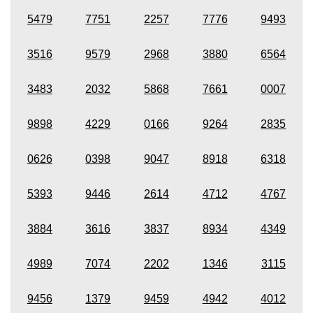
5479
7751
2257
7776
9493
3516
9579
2968
3880
6564
3483
2032
5868
7661
0007
9898
4229
0166
9264
2835
0626
0398
9047
8918
6318
5393
9446
2614
4712
4767
3884
3616
3837
8934
4349
4989
7074
2202
1346
3115
9456
1379
9459
4942
4012