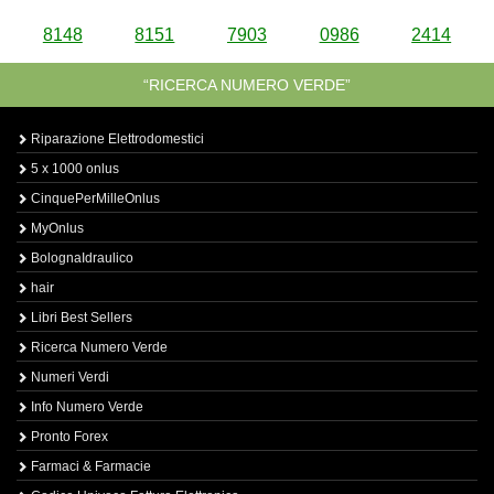
8148
8151
7903
0986
2414
“RICERCA NUMERO VERDE”
Riparazione Elettrodomestici
5 x 1000 onlus
CinquePerMilleOnlus
MyOnlus
BolognaIdraulico
hair
Libri Best Sellers
Ricerca Numero Verde
Numeri Verdi
Info Numero Verde
Pronto Forex
Farmaci & Farmacie