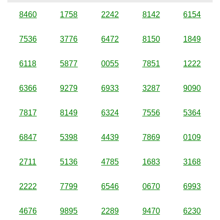
8460
1758
2242
8142
6154
7536
3776
6472
8150
1849
6118
5877
0055
7851
1222
6366
9279
6933
3287
9090
7817
8149
6324
7556
5364
6847
5398
4439
7869
0109
2711
5136
4785
1683
3168
2222
7799
6546
0670
6993
4676
9895
2289
9470
6230