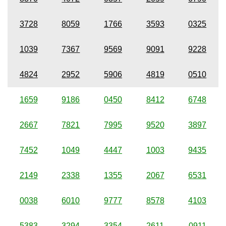
3728
8059
1766
3593
0325
1039
7367
9569
9091
9228
4824
2952
5906
4819
0510
1659
9186
0450
8412
6748
2667
7821
7995
9520
3897
7452
1049
4447
1003
9435
2149
2338
1355
2067
6531
0038
6010
9777
8578
4103
5383
3294
3354
2611
0911