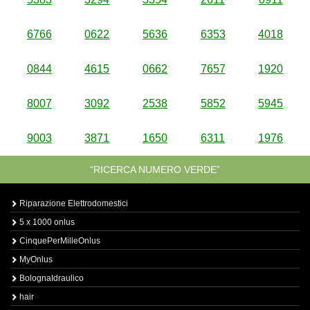
6766
0622
5636
6353
4018
0844
4615
0662
7657
1920
8007
3092
2538
5852
5945
9003
3871
1650
6311
1976
“RICERCA NUMERO VERDE”
Riparazione Elettrodomestici
5 x 1000 onlus
CinquePerMilleOnlus
MyOnlus
BolognaIdraulico
hair