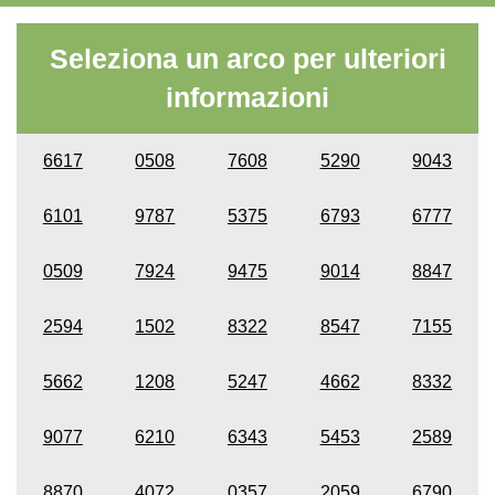
Seleziona un arco per ulteriori
informazioni
6617
0508
7608
5290
9043
6101
9787
5375
6793
6777
0509
7924
9475
9014
8847
2594
1502
8322
8547
7155
5662
1208
5247
4662
8332
9077
6210
6343
5453
2589
8870
4072
0357
2059
6790