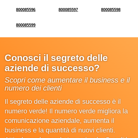
800085596
800085597
800085598
800085599
Conosci il segreto delle
aziende di successo?
Scopri come aumentare il business e il
numero dei clienti
Il segreto delle aziende di successo è il
numero verde! Il numero verde migliora la
comunicazione aziendale, aumenta il
business e la quantità di nuovi clienti.