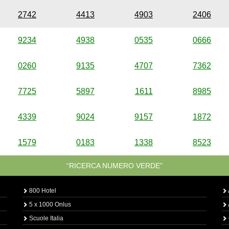
2742
4413
4903
2406
9234
4938
0535
0666
0260
9135
4707
7362
7725
5897
1611
8985
4339
9024
9157
1872
1579
0183
1338
8523
“RICERCA NUMERO VERDE”
800 Hotel
5 x 1000 Onlus
Scuole Italia