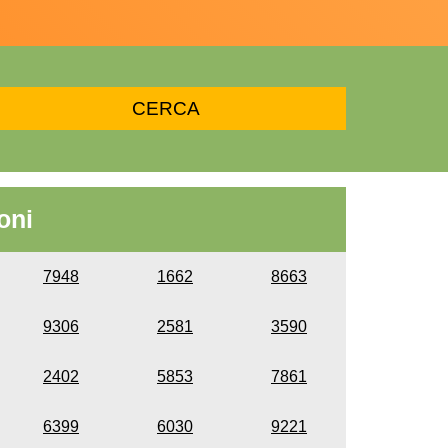
oni
7948
1662
8663
9306
2581
3590
2402
5853
7861
6399
6030
9221