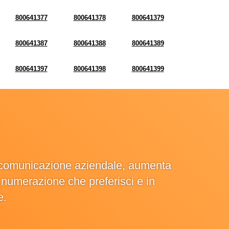
800641377
800641378
800641379
800641387
800641388
800641389
800641397
800641398
800641399
la comunicazione aziendale, aumenta
la numerazione che preferisci e in
e.