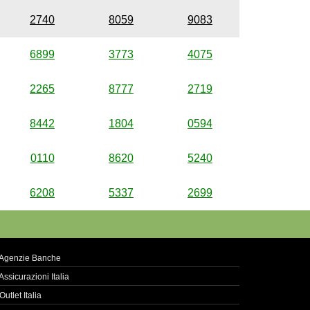
2740
8059
9083
6899
3773
4075
2265
8777
2719
8442
1804
0594
0110
8620
5240
6208
5337
2699
Agenzie Banche
Assicurazioni Italia
Outlet Italia