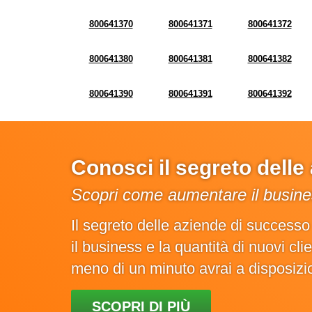
800641370
800641371
800641372
800641380
800641381
800641382
800641390
800641391
800641392
Conosci il segreto dell
Scopri come aumentare il busines
Il segreto delle aziende di success
il business e la quantità di nuovi cl
meno di un minuto avrai a disposiz
SCOPRI DI PIÙ