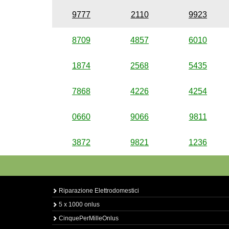
9777
2110
9923
8709
4857
6010
1874
2568
5435
7868
4226
4254
0660
9066
9811
3872
9821
1236
Riparazione Elettrodomestici
5 x 1000 onlus
CinquePerMilleOnlus