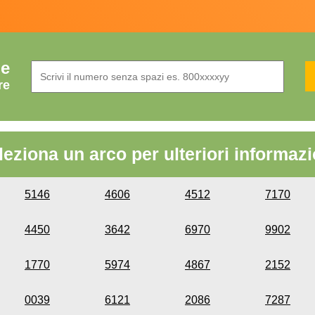
de
re
leziona un arco per ulteriori informazi
5146
4606
4512
7170
4450
3642
6970
9902
1770
5974
4867
2152
0039
6121
2086
7287