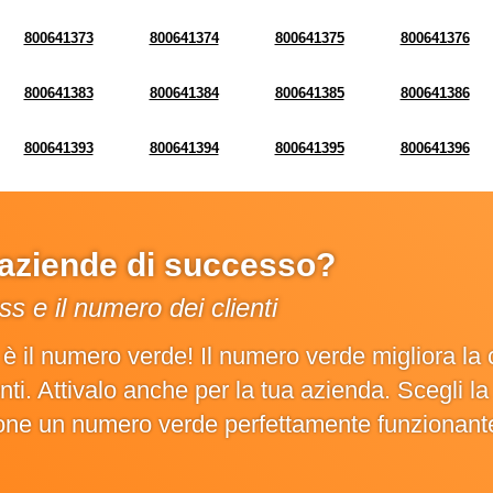
800641373
800641374
800641375
800641376
800641383
800641384
800641385
800641386
800641393
800641394
800641395
800641396
e aziende di successo?
s e il numero dei clienti
o è il numero verde! Il numero verde migliora 
ienti. Attivalo anche per la tua azienda. Scegli 
ione un numero verde perfettamente funzionant