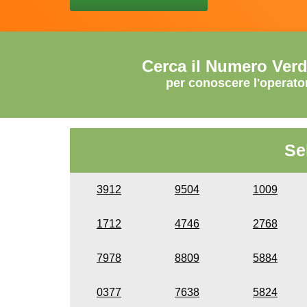
Cerca il Numero Ver
per conoscere l'operato
Se
3912
9504
1009
1712
4746
2768
7978
8809
5884
0377
7638
5824