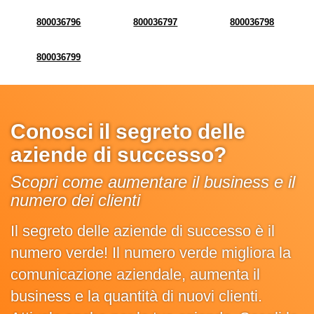
800036796
800036797
800036798
800036799
Conosci il segreto delle
aziende di successo?
Scopri come aumentare il business e il
numero dei clienti
Il segreto delle aziende di successo è il
numero verde! Il numero verde migliora la
comunicazione aziendale, aumenta il
business e la quantità di nuovi clienti.