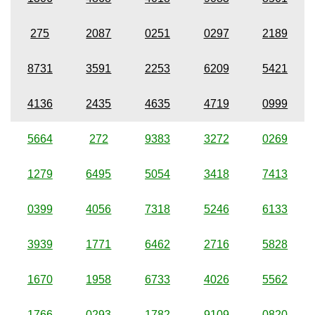
275
2087
0251
0297
2189
8731
3591
2253
6209
5421
4136
2435
4635
4719
0999
5664
272
9383
3272
0269
1279
6495
5054
3418
7413
0399
4056
7318
5246
6133
3939
1771
6462
2716
5828
1670
1958
6733
4026
5562
1766
0293
1782
9109
0820