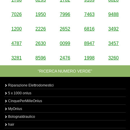
7026
1950
7996
7463
9488
1200
2226
2652
6816
3492
4787
2630
0099
8947
3457
3281
8596
2476
1998
3260
“RICERCA NUMERO VERDE”
Riparazione Elettrodomestici
5 x 1000 onlus
CinquePerMilleOnlus
MyOnlus
BolognaIdraulico
hair