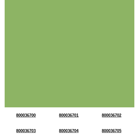
800036700
800036701
800036702
800036703
800036704
800036705