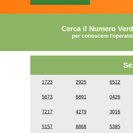
Cerca il Numero Ver
per conoscere l'operato
Se
1723
2925
6512
5673
6891
0426
7217
4279
3016
5157
8868
5385