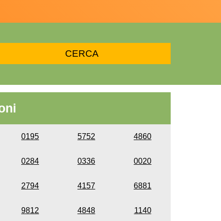
oni
0195
5752
4860
0284
0336
0020
2794
4157
6881
9812
4848
1140