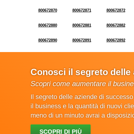
800672870
800672871
800672872
800672880
800672881
800672882
800672890
800672891
800672892
Conosci il segreto dell
Scopri come aumentare il busines
Il segreto delle aziende di success
il business e la quantità di nuovi cl
meno di un minuto avrai a disposiz
SCOPRI DI PIÙ