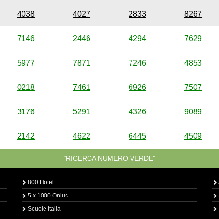
4038
4027
2833
8267
7146
2446
4294
7629
5977
7871
7246
4853
0218
7461
6926
7507
3176
5291
4326
9089
2142
4622
6445
4509
“RICERCA NUMERO VERDE”
800 Hotel
5 x 1000 Onlus
Scuole Italia