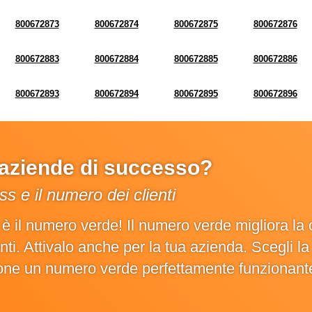
800672873
800672874
800672875
800672876
800672883
800672884
800672885
800672886
800672893
800672894
800672895
800672896
e aziende di successo?
s e il numero dei clienti
o è il numero verde! Il numero verde migliora 
ienti. Attivalo anche per la tua azienda. Scegli 
ione un numero verde perfettamente funzionant