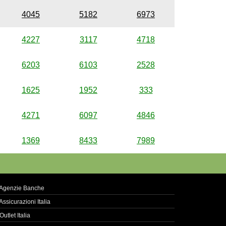
4045
5182
6973
4227
3117
4718
6203
6103
2528
1625
1952
333
4271
6097
4846
1369
8433
7989
Agenzie Banche
Assicurazioni Italia
Outlet Italia