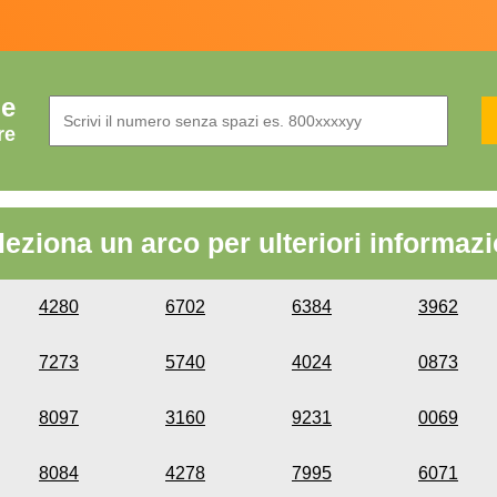
de
re
leziona un arco per ulteriori informazi
4280
6702
6384
3962
7273
5740
4024
0873
8097
3160
9231
0069
8084
4278
7995
6071