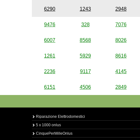
6290
1243
2948
9476
328
7076
6007
8568
8026
1261
5929
8616
2236
9117
4145
6151
4506
2849
Riparazione Elettrodomestici
5 x 1000 onlus
CinquePerMilleOnlus