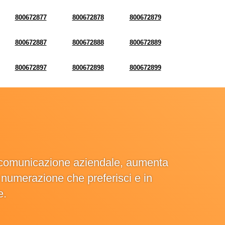
800672877
800672878
800672879
800672887
800672888
800672889
800672897
800672898
800672899
la comunicazione aziendale, aumenta
la numerazione che preferisci e in
e.