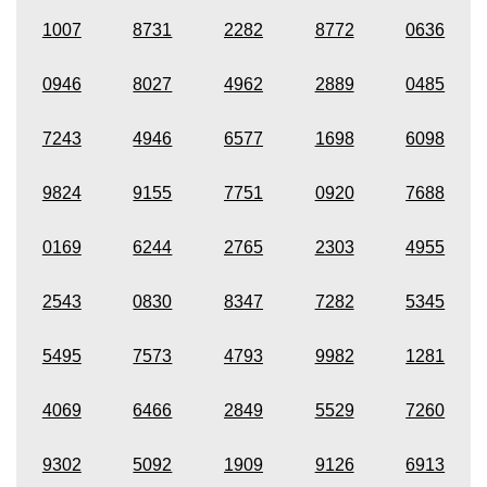
1007
8731
2282
8772
0636
0946
8027
4962
2889
0485
7243
4946
6577
1698
6098
9824
9155
7751
0920
7688
0169
6244
2765
2303
4955
2543
0830
8347
7282
5345
5495
7573
4793
9982
1281
4069
6466
2849
5529
7260
9302
5092
1909
9126
6913