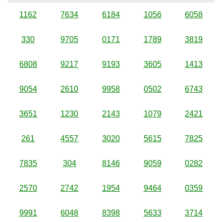
1162
7634
6184
1056
6058
330
9705
0171
1789
3819
6808
9217
9193
3605
1413
9054
2610
9958
0502
6743
3651
1230
2143
1079
2421
261
4557
3020
5615
7825
7835
304
8146
9059
0282
2570
2742
1954
9464
0359
9991
6048
8398
5633
3714