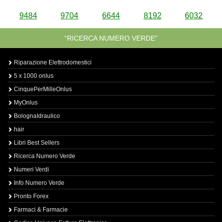
9484
9704
6644
8192
6032
“RICERCA NUMERO VERDE”
Riparazione Elettrodomestici
5 x 1000 onlus
CinquePerMilleOnlus
MyOnlus
BolognaIdraulico
hair
Libri Best Sellers
Ricerca Numero Verde
Numeri Verdi
Info Numero Verde
Pronto Forex
Farmaci & Farmacie