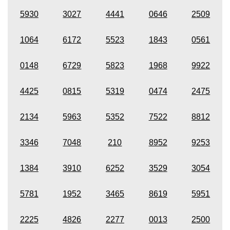
5930
3027
4441
0646
2509
1064
6172
5523
1843
0561
0148
6729
5823
1968
9922
4425
0815
5319
0474
2475
2134
5963
5352
7522
8812
3346
7048
210
8952
9253
1384
3910
6252
3529
3054
5781
1952
3465
8619
5951
2225
4826
2277
0013
2500