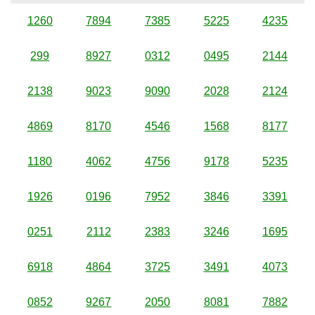
1260
7894
7385
5225
4235
299
8927
0312
0495
2144
2138
9023
9090
2028
2124
4869
8170
4546
1568
8177
1180
4062
4756
9178
5235
1926
0196
7952
3846
3391
0251
2112
2383
3246
1695
6918
4864
3725
3491
4073
0852
9267
2050
8081
7882