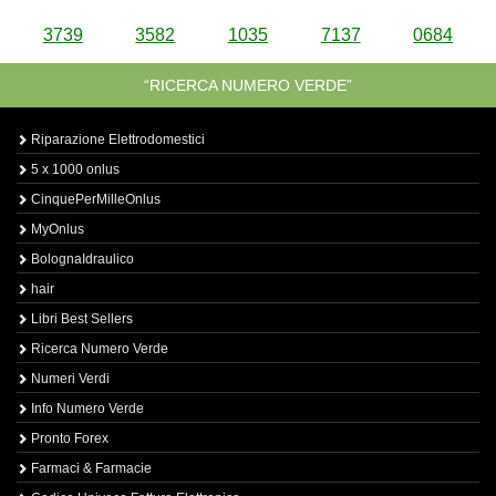
3739
3582
1035
7137
0684
“RICERCA NUMERO VERDE”
Riparazione Elettrodomestici
5 x 1000 onlus
CinquePerMilleOnlus
MyOnlus
BolognaIdraulico
hair
Libri Best Sellers
Ricerca Numero Verde
Numeri Verdi
Info Numero Verde
Pronto Forex
Farmaci & Farmacie