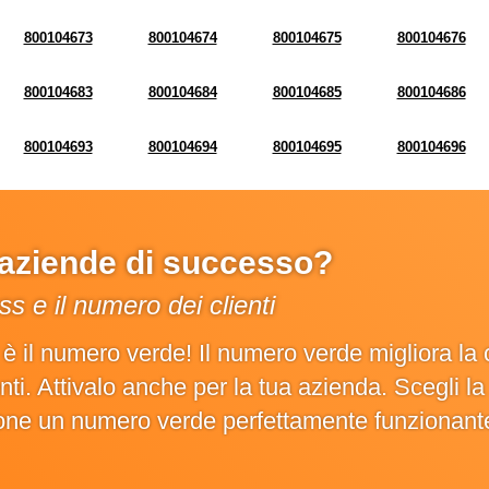
800104673
800104674
800104675
800104676
800104683
800104684
800104685
800104686
800104693
800104694
800104695
800104696
e aziende di successo?
s e il numero dei clienti
o è il numero verde! Il numero verde migliora 
ienti. Attivalo anche per la tua azienda. Scegli 
ione un numero verde perfettamente funzionant