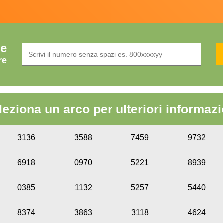
de
re
leziona un arco per ulteriori informazi
3136
3588
7459
9732
6918
0970
5221
8939
0385
1132
5257
5440
8374
3863
3118
4624