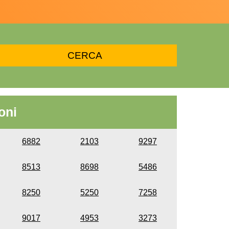
oni
6882
2103
9297
8513
8698
5486
8250
5250
7258
9017
4953
3273