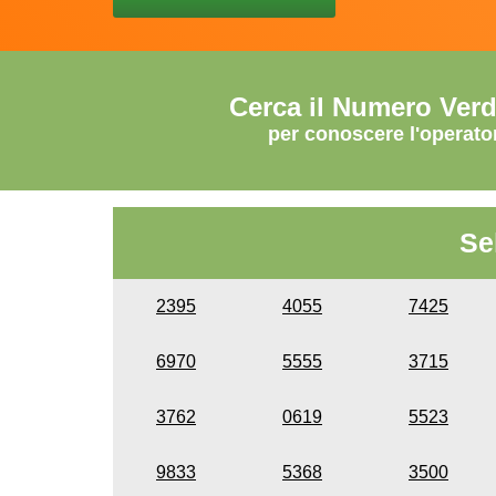
Cerca il Numero Ver
per conoscere l'operato
Se
2395
4055
7425
6970
5555
3715
3762
0619
5523
9833
5368
3500