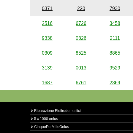
0371
220
7930
2516
6726
3458
9338
0326
2111
0309
8525
8865
3139
0013
9529
1687
6761
2369
Riparazione Elettrodomestici
5 x 1000 onlus
CinquePerMilleOnlus