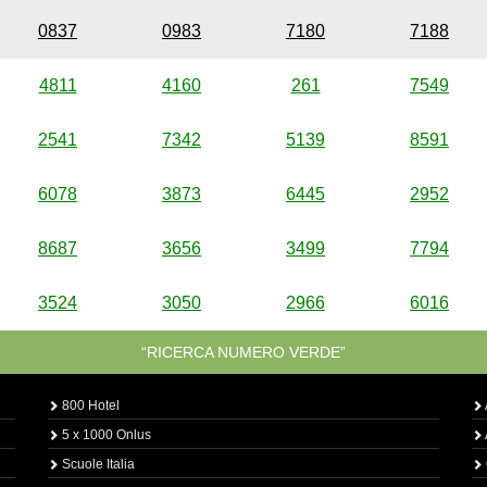
0837
0983
7180
7188
4811
4160
261
7549
2541
7342
5139
8591
6078
3873
6445
2952
8687
3656
3499
7794
3524
3050
2966
6016
“RICERCA NUMERO VERDE”
800 Hotel
5 x 1000 Onlus
Scuole Italia