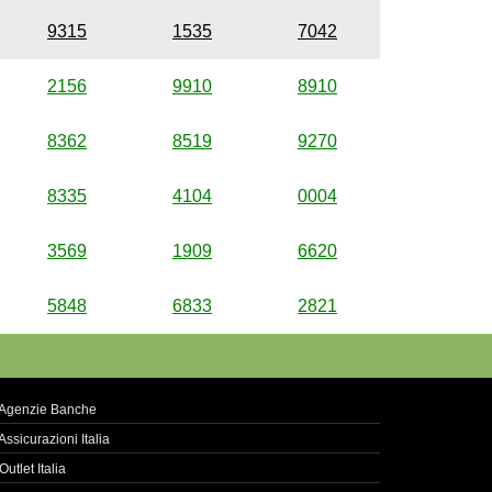
9315
1535
7042
2156
9910
8910
8362
8519
9270
8335
4104
0004
3569
1909
6620
5848
6833
2821
Agenzie Banche
Assicurazioni Italia
Outlet Italia