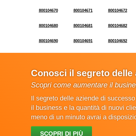
800104670
800104671
800104672
800104680
800104681
800104682
800104690
800104691
800104692
Conosci il segreto dell
Scopri come aumentare il busines
Il segreto delle aziende di success
il business e la quantità di nuovi cl
meno di un minuto avrai a disposiz
SCOPRI DI PIÙ