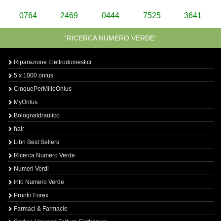
0764
2469
0444
7525
3641
“RICERCA NUMERO VERDE”
Riparazione Elettrodomestici
5 x 1000 onlus
CinquePerMilleOnlus
MyOnlus
BolognaIdraulico
hair
Libri Best Sellers
Ricerca Numero Verde
Numeri Verdi
Info Numero Verde
Pronto Forex
Farmaci & Farmacie