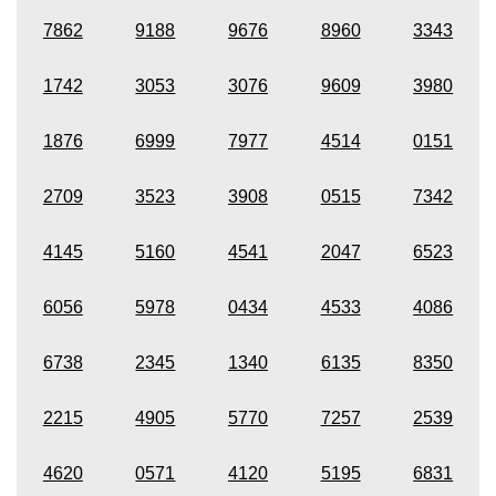
7862
9188
9676
8960
3343
1742
3053
3076
9609
3980
1876
6999
7977
4514
0151
2709
3523
3908
0515
7342
4145
5160
4541
2047
6523
6056
5978
0434
4533
4086
6738
2345
1340
6135
8350
2215
4905
5770
7257
2539
4620
0571
4120
5195
6831