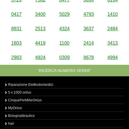
0417
3400
5029
4793
1410
8931
2513
4324
3637
2484
1803
4419
1100
2414
3413
2983
4924
0309
8678
4994
“RICERCA NUMERO VERDE”
Riparazione Elettrodomestici
5 x 1000 onlus
CinquePerMilleOnlus
MyOnlus
BolognaIdraulico
hair