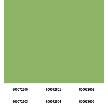
800072600
800072601
800072602
800072603
800072604
800072605