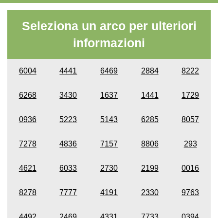
Seleziona un arco per ulteriori
informazioni
6004
4441
6469
2884
8222
6268
3430
1637
1441
1729
0936
5223
5143
6285
8057
7278
4836
7157
8806
293
4621
6033
2730
2199
0016
8278
7777
4191
2330
9763
4492
2469
4331
7733
0394