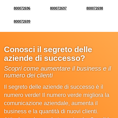
800072696
800072697
800072698
800072699
Conosci il segreto delle
aziende di successo?
Scopri come aumentare il business e il
numero dei clienti
Il segreto delle aziende di successo è il
numero verde! Il numero verde migliora la
comunicazione aziendale, aumenta il
business e la quantità di nuovi clienti.