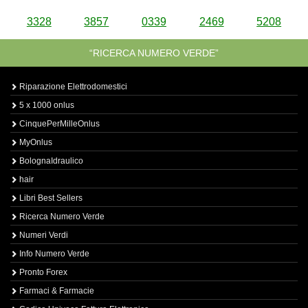
3328
3857
0339
2469
5208
“RICERCA NUMERO VERDE”
Riparazione Elettrodomestici
5 x 1000 onlus
CinquePerMilleOnlus
MyOnlus
BolognaIdraulico
hair
Libri Best Sellers
Ricerca Numero Verde
Numeri Verdi
Info Numero Verde
Pronto Forex
Farmaci & Farmacie