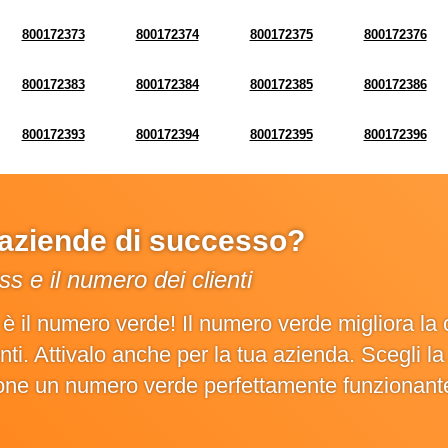
800172373
800172374
800172375
800172376
800172383
800172384
800172385
800172386
800172393
800172394
800172395
800172396
e aziende di successo?
s e il numero dei clienti
o è il numero verde! Il numero verde migliora 
ienti. Attivalo anche per la tua azienda. Scegli 
ione un numero verde perfettamente funzionant