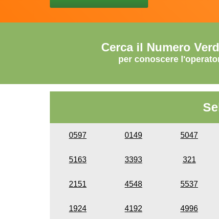
Cerca il Numero Ver
per conoscere l'operato
Se
0597
0149
5047
5163
3393
321
2151
4548
5537
1924
4192
4996