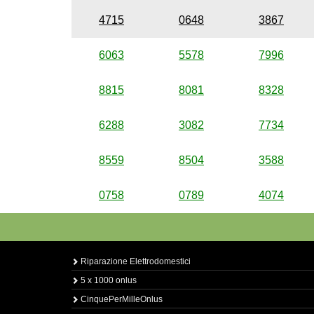
4715
0648
3867
6063
5578
7996
8815
8081
8328
6288
3082
7734
8559
8504
3588
0758
0789
4074
Riparazione Elettrodomestici
5 x 1000 onlus
CinquePerMilleOnlus