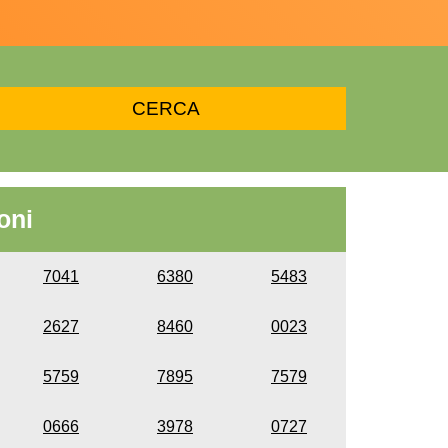
oni
7041
6380
5483
2627
8460
0023
5759
7895
7579
0666
3978
0727