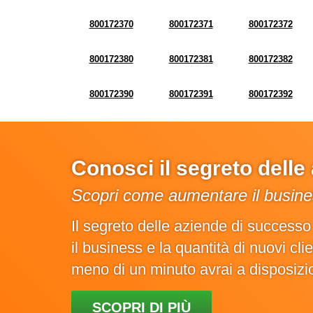
800172370
800172371
800172372
800172380
800172381
800172382
800172390
800172391
800172392
Conosci il segreto dell
Scopri come aumentare il busines
Il segreto delle aziende di success
il business e la quantità di nuovi cl
meno di un minuto avrai a disposiz
SCOPRI DI PIÙ