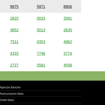
9975
5971
8806
2825
0033
3591
3852
5013
2635
7511
0353
4962
4333
7746
3774
2727
5581
4558
Agenzie Banche
Assicurazioni Italia
Outlet Italia