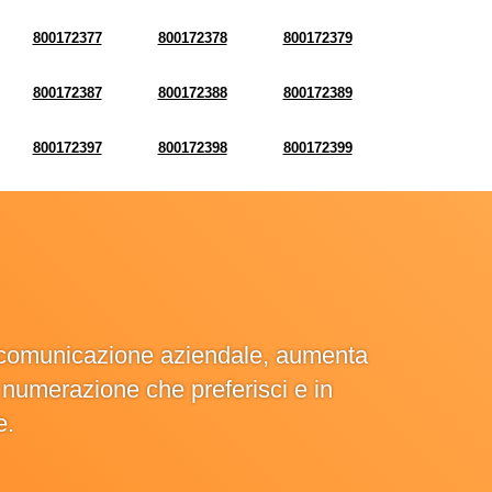
800172377
800172378
800172379
800172387
800172388
800172389
800172397
800172398
800172399
la comunicazione aziendale, aumenta
la numerazione che preferisci e in
e.