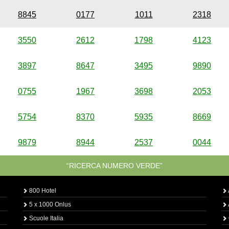
8845
0177
1011
2318
3550
2612
1798
4123
3897
8647
3495
9890
0755
1967
3698
2053
5754
8370
5935
8669
9879
8944
2537
0044
“RICERCA NUMERO VERDE”
800 Hotel
5 x 1000 Onlus
Scuole Italia