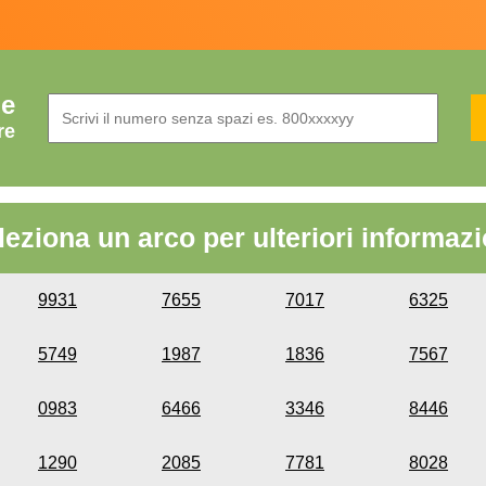
de
re
leziona un arco per ulteriori informazi
9931
7655
7017
6325
5749
1987
1836
7567
0983
6466
3346
8446
1290
2085
7781
8028