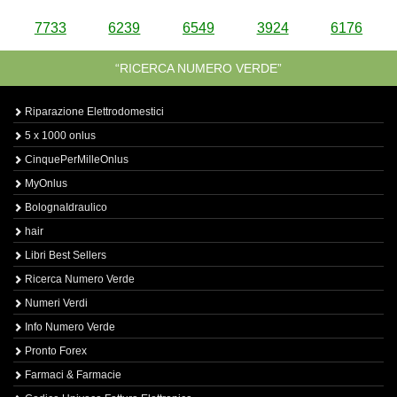
7733
6239
6549
3924
6176
“RICERCA NUMERO VERDE”
Riparazione Elettrodomestici
5 x 1000 onlus
CinquePerMilleOnlus
MyOnlus
BolognaIdraulico
hair
Libri Best Sellers
Ricerca Numero Verde
Numeri Verdi
Info Numero Verde
Pronto Forex
Farmaci & Farmacie