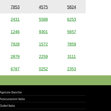
7853
4575
5824
2431
5588
6253
1246
9301
5657
7928
1572
7859
2879
2259
3111
6787
0252
2353
Agenzie Banche
Assicurazioni Italia
Outlet Italia