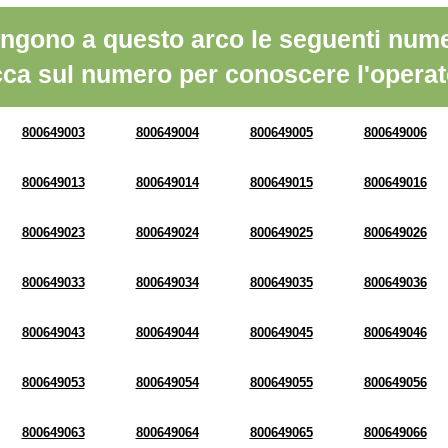
ngono a questo arco le seguenti nume
cca sul numero per conoscere l'operat
800649003
800649004
800649005
800649006
800649013
800649014
800649015
800649016
800649023
800649024
800649025
800649026
800649033
800649034
800649035
800649036
800649043
800649044
800649045
800649046
800649053
800649054
800649055
800649056
800649063
800649064
800649065
800649066