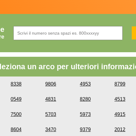
de
re
leziona un arco per ulteriori informazi
8338
9806
4953
8799
0549
4831
8280
4513
7500
5703
5973
4915
8604
3470
9379
2012