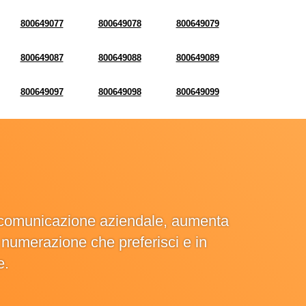
800649077
800649078
800649079
800649087
800649088
800649089
800649097
800649098
800649099
la comunicazione aziendale, aumenta
la numerazione che preferisci e in
e.