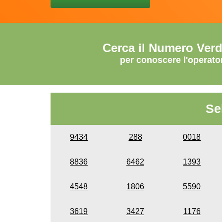
Cerca il Numero Ver
per conoscere l'operato
Se
9434
288
0018
8836
6462
1393
4548
1806
5590
3619
3427
1176