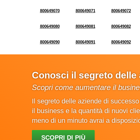
800649070
800649071
800649072
800649080
800649081
800649082
800649090
800649091
800649092
Conosci il segreto dell
Scopri come aumentare il busines
Il segreto delle aziende di success
il business e la quantità di nuovi cl
meno di un minuto avrai a disposiz
SCOPRI DI PIÙ