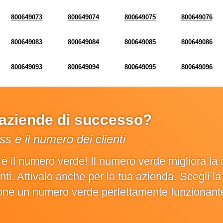
800649073
800649074
800649075
800649076
800649083
800649084
800649085
800649086
800649093
800649094
800649095
800649096
e aziende di successo?
s e il numero dei clienti
o è il numero verde! Il numero verde migliora 
ienti. Attivalo anche per la tua azienda. Scegli 
ione un numero verde perfettamente funzionant