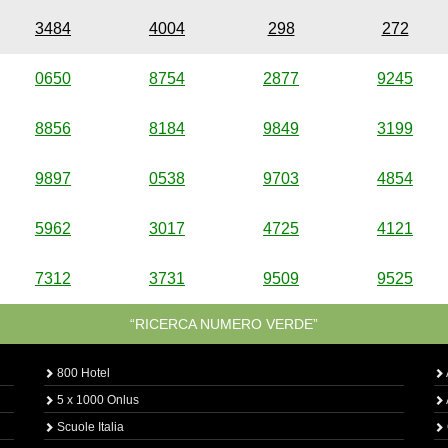
3484
4004
298
272
0650
8754
2877
9245
8856
8184
9849
3199
9897
0538
9703
4854
5962
3017
4725
4121
7312
3731
9509
9525
“RICERCA NUMERO VERDE”
800 Hotel
5 x 1000 Onlus
Scuole Italia