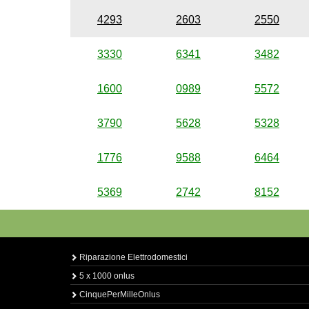
4293
2603
2550
3330
6341
3482
1600
0989
5572
3790
5628
5328
1776
9588
6464
5369
2742
8152
Riparazione Elettrodomestici
5 x 1000 onlus
CinquePerMilleOnlus