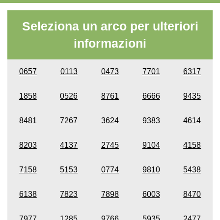
Seleziona un arco per ulteriori
informazioni
0657
0113
0473
7701
6317
1858
0526
8761
6666
9435
8481
7267
3624
9383
4614
8203
4137
2745
9104
4158
7158
5153
0774
9810
5438
6138
7823
7898
6003
8470
7977
1285
9766
5935
2477