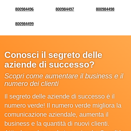
800984496
800984497
800984498
800984499
Conosci il segreto delle
aziende di successo?
Scopri come aumentare il business e il
numero dei clienti
Il segreto delle aziende di successo è il
numero verde! Il numero verde migliora la
comunicazione aziendale, aumenta il
business e la quantità di nuovi clienti.