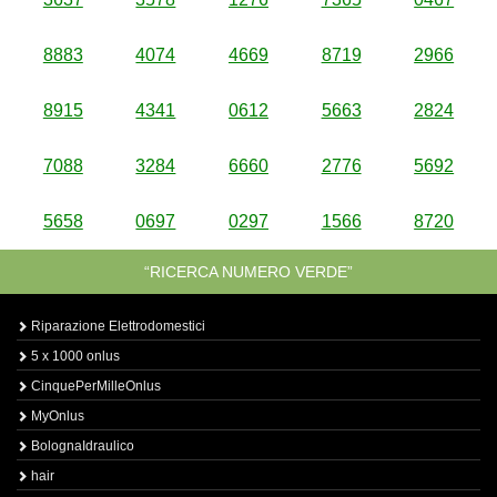
8883
4074
4669
8719
2966
8915
4341
0612
5663
2824
7088
3284
6660
2776
5692
5658
0697
0297
1566
8720
“RICERCA NUMERO VERDE”
Riparazione Elettrodomestici
5 x 1000 onlus
CinquePerMilleOnlus
MyOnlus
BolognaIdraulico
hair