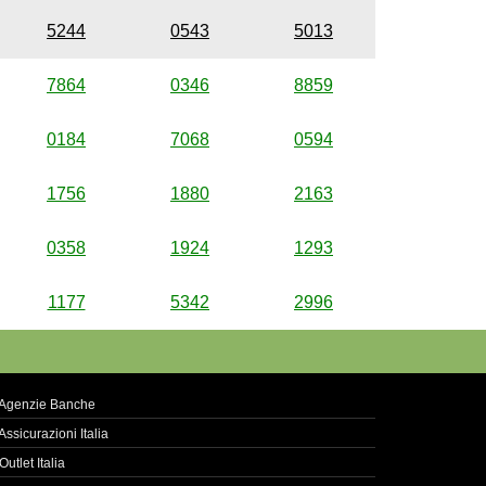
5244
0543
5013
7864
0346
8859
0184
7068
0594
1756
1880
2163
0358
1924
1293
1177
5342
2996
Agenzie Banche
Assicurazioni Italia
Outlet Italia