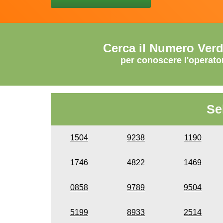
Cerca il Numero Ver
per conoscere l'operato
Se
1504
9238
1190
1746
4822
1469
0858
9789
9504
5199
8933
2514