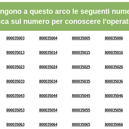
ngono a questo arco le seguenti nume
cca sul numero per conoscere l'operat
800035003
800035004
800035005
800035006
800035013
800035014
800035015
800035016
800035023
800035024
800035025
800035026
800035033
800035034
800035035
800035036
800035043
800035044
800035045
800035046
800035053
800035054
800035055
800035056
800035063
800035064
800035065
800035066