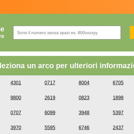
de
re
leziona un arco per ulteriori informazi
4301
0717
8004
6705
9800
2619
0823
1898
0707
6099
3948
5397
3970
5595
6746
2437