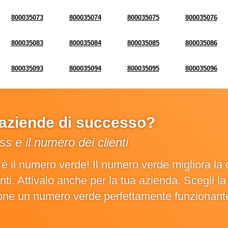
800035073
800035074
800035075
800035076
800035083
800035084
800035085
800035086
800035093
800035094
800035095
800035096
e aziende di successo?
s e il numero dei clienti
o è il numero verde! Il numero verde migliora 
ienti. Attivalo anche per la tua azienda. Scegli 
ione un numero verde perfettamente funzionant