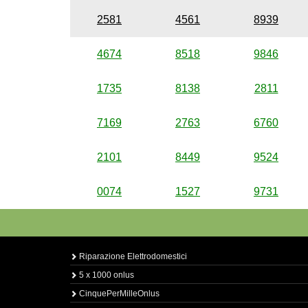
2581
4561
8939
4674
8518
9846
1735
8138
2811
7169
2763
6760
2101
8449
9524
0074
1527
9731
Riparazione Elettrodomestici
5 x 1000 onlus
CinquePerMilleOnlus