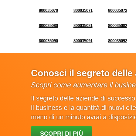
800035070
800035071
800035072
800035080
800035081
800035082
800035090
800035091
800035092
Conosci il segreto dell
Scopri come aumentare il busines
Il segreto delle aziende di success
il business e la quantità di nuovi cl
meno di un minuto avrai a disposiz
SCOPRI DI PIÙ