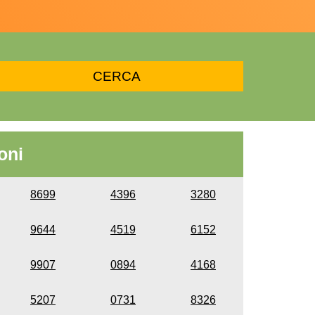
oni
8699
4396
3280
9644
4519
6152
9907
0894
4168
5207
0731
8326