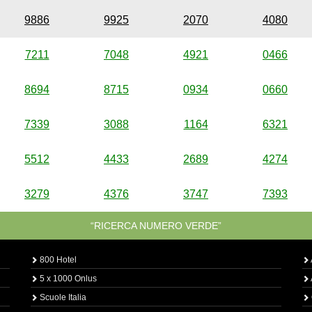
9886
9925
2070
4080
7211
7048
4921
0466
8694
8715
0934
0660
7339
3088
1164
6321
5512
4433
2689
4274
3279
4376
3747
7393
“RICERCA NUMERO VERDE”
800 Hotel
5 x 1000 Onlus
Scuole Italia