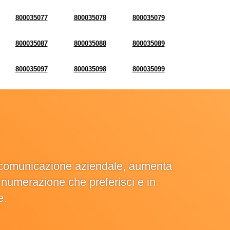
800035077
800035078
800035079
800035087
800035088
800035089
800035097
800035098
800035099
la comunicazione aziendale, aumenta
la numerazione che preferisci e in
e.