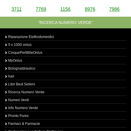
3711
7769
1156
8976
7986
“RICERCA NUMERO VERDE”
Riparazione Elettrodomestici
5 x 1000 onlus
CinquePerMilleOnlus
MyOnlus
BolognaIdraulico
hair
Libri Best Sellers
Ricerca Numero Verde
Numeri Verdi
Info Numero Verde
Pronto Forex
Farmaci & Farmacie