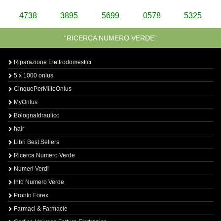
4738
3895
5699
0578
5325
“RICERCA NUMERO VERDE”
Riparazione Elettrodomestici
5 x 1000 onlus
CinquePerMilleOnlus
MyOnlus
BolognaIdraulico
hair
Libri Best Sellers
Ricerca Numero Verde
Numeri Verdi
Info Numero Verde
Pronto Forex
Farmaci & Farmacie