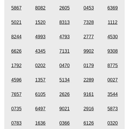
5867
8082
2605
0453
6369
5021
1520
8313
7328
1112
8244
4993
4793
2777
4530
6626
4345
7131
9902
9308
1792
0202
0470
0179
8775
4596
1357
5134
2289
0027
7657
6105
2626
9161
3544
0735
6497
9021
2916
5873
0783
1636
0366
6126
0320