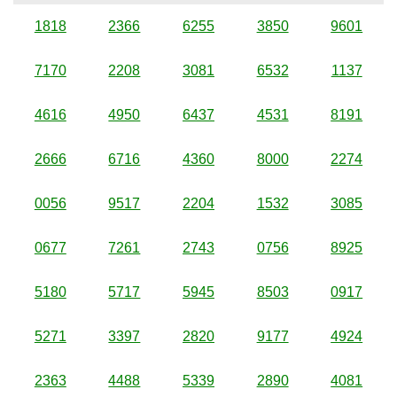
1818
2366
6255
3850
9601
7170
2208
3081
6532
1137
4616
4950
6437
4531
8191
2666
6716
4360
8000
2274
0056
9517
2204
1532
3085
0677
7261
2743
0756
8925
5180
5717
5945
8503
0917
5271
3397
2820
9177
4924
2363
4488
5339
2890
4081