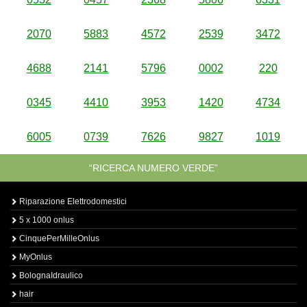
2070
5883
4572
2539
3472
4688
2141
5796
0002
220
0345
4410
3953
1420
4734
6005
0739
7626
9827
1019
“RICERCA NUMERO VERDE”
Riparazione Elettrodomestici
5 x 1000 onlus
CinquePerMilleOnlus
MyOnlus
BolognaIdraulico
hair