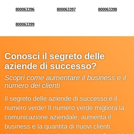
800063396
800063397
800063398
800063399
Conosci il segreto delle
aziende di successo?
Scopri come aumentare il business e il
numero dei clienti
Il segreto delle aziende di successo è il
numero verde! Il numero verde migliora la
comunicazione aziendale, aumenta il
business e la quantità di nuovi clienti.