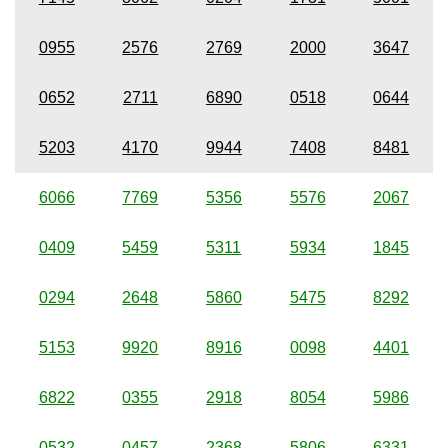
0955
2576
2769
2000
3647
0652
2711
6890
0518
0644
5203
4170
9944
7408
8481
6066
7769
5356
5576
2067
0409
5459
5311
5934
1845
0294
2648
5860
5475
8292
5153
9920
8916
0098
4401
6822
0355
2918
8054
5986
0532
0457
2368
5806
6331