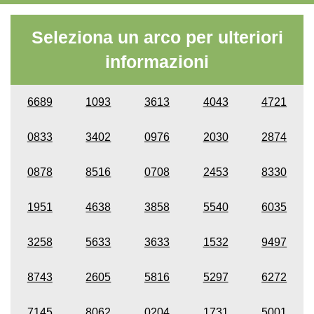
Seleziona un arco per ulteriori
informazioni
6689
1093
3613
4043
4721
0833
3402
0976
2030
2874
0878
8516
0708
2453
8330
1951
4638
3858
5540
6035
3258
5633
3633
1532
9497
8743
2605
5816
5297
6272
7145
8062
0204
1731
5001