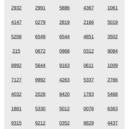
2932
2991
5886
4367
1061
4147
0279
2819
2166
5019
5208
6549
6544
4851
3502
215
0672
0968
0312
9084
8992
5644
9163
0611
1009
7127
9992
4263
5337
2766
4032
2028
8420
1783
5468
1861
5330
5012
0076
6363
9315
9212
0352
8829
4437