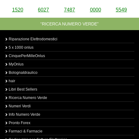
1520
6027
7487
0000
5549
“RICERCA NUMERO VERDE”
Riparazione Elettrodomestici
5 x 1000 onlus
CinquePerMilleOnlus
MyOnlus
BolognaIdraulico
hair
Libri Best Sellers
Ricerca Numero Verde
Numeri Verdi
Info Numero Verde
Pronto Forex
Farmaci & Farmacie