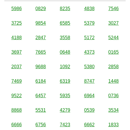
5986
0829
8235
4838
7546
3725
9854
6585
5379
3027
4188
2847
3558
5172
5244
3697
7665
0648
4373
0165
2037
9688
1092
5380
2858
7469
6184
6319
8747
1448
9522
6457
5935
6964
0736
8868
5531
4279
0539
3534
6666
6756
7423
6662
1833