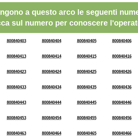
ngono a questo arco le seguenti nume
cca sul numero per conoscere l'operat
800840403
800840404
800840405
800840406
800840413
800840414
800840415
800840416
800840423
800840424
800840425
800840426
800840433
800840434
800840435
800840436
800840443
800840444
800840445
800840446
800840453
800840454
800840455
800840456
800840463
800840464
800840465
800840466