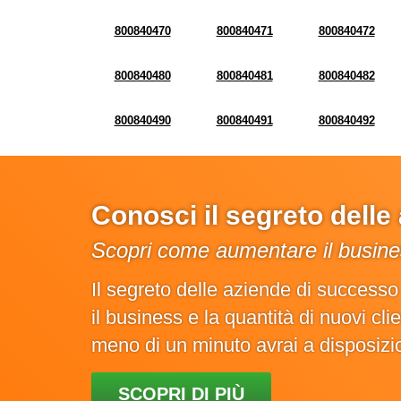
800840470
800840471
800840472
800840480
800840481
800840482
800840490
800840491
800840492
Conosci il segreto dell
Scopri come aumentare il busines
Il segreto delle aziende di success
il business e la quantità di nuovi cl
meno di un minuto avrai a disposiz
SCOPRI DI PIÙ