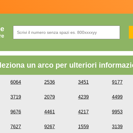
de
re
leziona un arco per ulteriori informazi
6064
2536
3451
9177
3719
2079
4239
4499
9676
4461
4217
9953
7627
9267
1559
3139