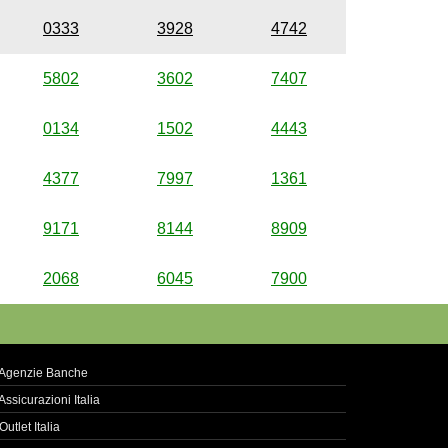
0333
3928
4742
5802
3602
7407
0134
1502
4443
4377
7997
1361
9171
8144
8909
2068
6045
7900
Agenzie Banche
Assicurazioni Italia
Outlet Italia