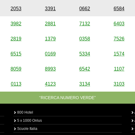
2053
3391
0662
6584
3982
2881
7132
6403
2819
1379
0358
7526
6515
0169
5334
1574
8059
8993
6542
1107
0113
4123
3134
3103
“RICERCA NUMERO VERDE”
800 Hotel
5 x 1000 Onlus
Scuole Italia