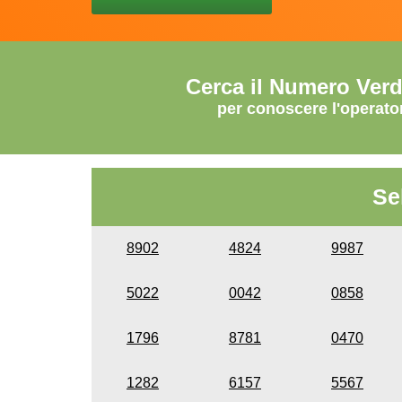
Cerca il Numero Ver
per conoscere l'operato
Se
8902
4824
9987
5022
0042
0858
1796
8781
0470
1282
6157
5567