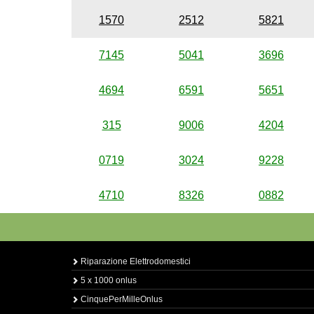
1570
2512
5821
7145
5041
3696
4694
6591
5651
315
9006
4204
0719
3024
9228
4710
8326
0882
Riparazione Elettrodomestici
5 x 1000 onlus
CinquePerMilleOnlus