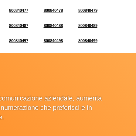
800840477
800840478
800840479
800840487
800840488
800840489
800840497
800840498
800840499
la comunicazione aziendale, aumenta
la numerazione che preferisci e in
e.