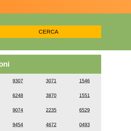
oni
9307
3071
1546
6248
3870
1551
9074
2235
6529
9454
4672
0493