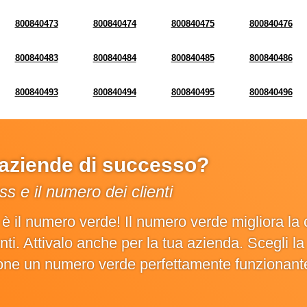
800840473
800840474
800840475
800840476
800840483
800840484
800840485
800840486
800840493
800840494
800840495
800840496
e aziende di successo?
s e il numero dei clienti
o è il numero verde! Il numero verde migliora 
ienti. Attivalo anche per la tua azienda. Scegli 
ione un numero verde perfettamente funzionant