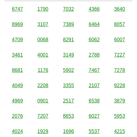
6747
1790
7032
4366
3640
8969
3107
7389
6464
8057
4709
0068
8291
6062
6007
3461
4001
3149
2788
7227
8681
1176
5902
7467
7278
4049
2208
3355
2107
9228
4969
0901
2517
6538
3879
2076
7207
8653
6027
5953
4024
1929
1696
5537
4215