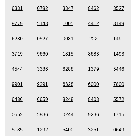
6331
0792
3347
8462
8527
9779
5148
1005
4412
8149
6280
0527
0081
222
1491
3719
9660
1815
8683
1493
4544
3386
6288
1379
5446
9901
9291
6328
6000
7800
6486
6659
8248
8408
5572
0552
5936
0244
9236
1715
5185
1292
5400
3251
0649