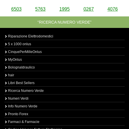
6503
5763
1995
0267
4076
“RICERCA NUMERO VERDE”
Riparazione Elettrodomestici
5 x 1000 onlus
CinquePerMilleOnlus
MyOnlus
BolognaIdraulico
hair
Libri Best Sellers
Ricerca Numero Verde
Numeri Verdi
Info Numero Verde
Pronto Forex
Farmaci & Farmacie