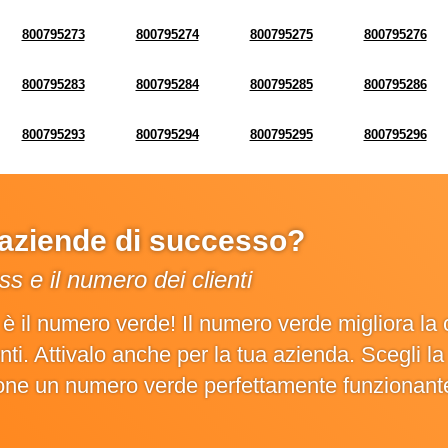
800795273
800795274
800795275
800795276
800795283
800795284
800795285
800795286
800795293
800795294
800795295
800795296
e aziende di successo?
s e il numero dei clienti
o è il numero verde! Il numero verde migliora 
ienti. Attivalo anche per la tua azienda. Scegli 
ione un numero verde perfettamente funzionant