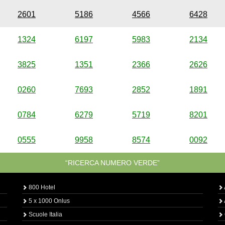
2601
5186
4566
6428
1324
6197
5983
2134
3825
1351
2366
2626
0260
7693
2852
1891
0784
6279
5719
8201
0555
9958
8574
0092
“RICERCA NUMERO VERDE”
800 Hotel
5 x 1000 Onlus
Scuole Italia