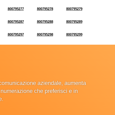
800795277
800795278
800795279
800795287
800795288
800795289
800795297
800795298
800795299
la comunicazione aziendale, aumenta
la numerazione che preferisci e in
e.