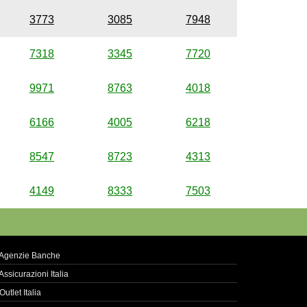
3773
3085
7948
7318
3345
7720
9971
8763
4018
6166
4005
6218
8547
8723
4313
4149
8333
7503
Agenzie Banche
Assicurazioni Italia
Outlet Italia