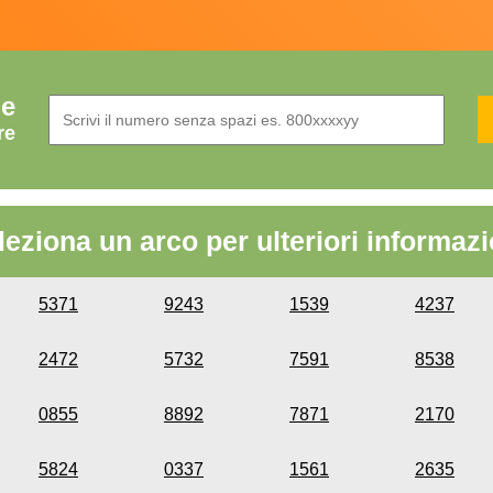
de
re
leziona un arco per ulteriori informazi
5371
9243
1539
4237
2472
5732
7591
8538
0855
8892
7871
2170
5824
0337
1561
2635