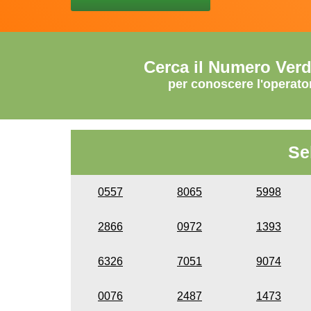
Cerca il Numero Ver
per conoscere l'operato
Se
0557
8065
5998
2866
0972
1393
6326
7051
9074
0076
2487
1473