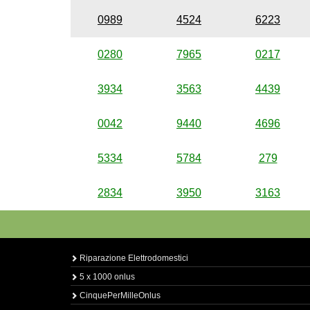
0989
4524
6223
0280
7965
0217
3934
3563
4439
0042
9440
4696
5334
5784
279
2834
3950
3163
Riparazione Elettrodomestici
5 x 1000 onlus
CinquePerMilleOnlus