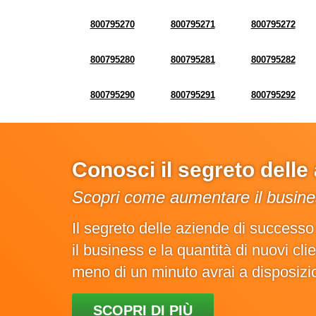
800795270
800795271
800795272
800795280
800795281
800795282
800795290
800795291
800795292
Conosci il segreto dell
Scopri come aumentare il busines
Il segreto delle aziende di success
il business e la quantità di nuovi cl
meno di un minuto avrai a disposiz
SCOPRI DI PIÙ