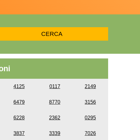
oni
4125
0117
2149
6479
8770
3156
6228
2362
0295
3837
3339
7026