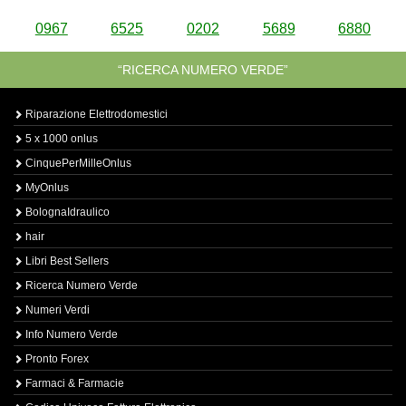
0967
6525
0202
5689
6880
“RICERCA NUMERO VERDE”
Riparazione Elettrodomestici
5 x 1000 onlus
CinquePerMilleOnlus
MyOnlus
BolognaIdraulico
hair
Libri Best Sellers
Ricerca Numero Verde
Numeri Verdi
Info Numero Verde
Pronto Forex
Farmaci & Farmacie