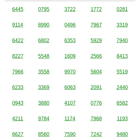
6445
0795
3722
1772
0281
9114
8990
0496
7967
3319
6422
6802
6353
5929
7940
8227
5548
1609
2566
8413
7966
3558
9970
5604
5519
6233
3369
6063
2091
2440
0943
3880
4107
0776
6582
4211
9784
1174
7968
1193
6627
8560
7590
7242
9480