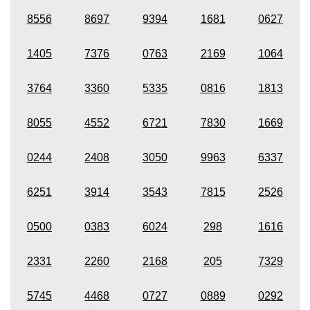
8556
8697
9394
1681
0627
1405
7376
0763
2169
1064
3764
3360
5335
0816
1813
8055
4552
6721
7830
1669
0244
2408
3050
9963
6337
6251
3914
3543
7815
2526
0500
0383
6024
298
1616
2331
2260
2168
205
7329
5745
4468
0727
0889
0292