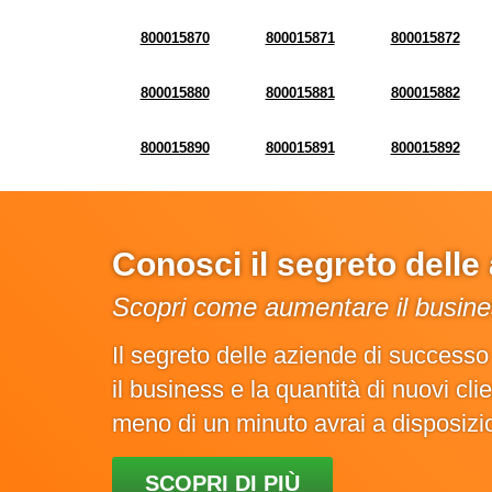
800015870
800015871
800015872
800015880
800015881
800015882
800015890
800015891
800015892
Conosci il segreto dell
Scopri come aumentare il busines
Il segreto delle aziende di success
il business e la quantità di nuovi cl
meno di un minuto avrai a disposiz
SCOPRI DI PIÙ