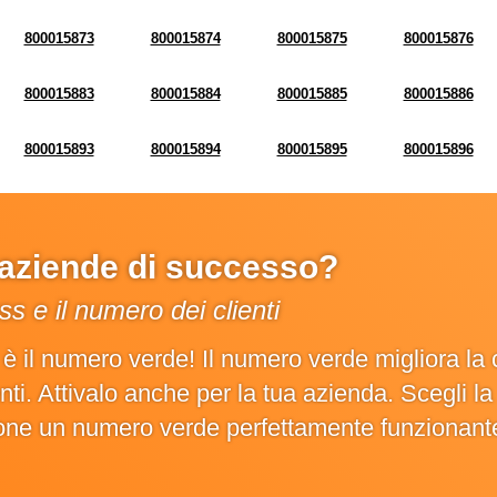
800015873
800015874
800015875
800015876
800015883
800015884
800015885
800015886
800015893
800015894
800015895
800015896
e aziende di successo?
s e il numero dei clienti
o è il numero verde! Il numero verde migliora 
ienti. Attivalo anche per la tua azienda. Scegli 
ione un numero verde perfettamente funzionant