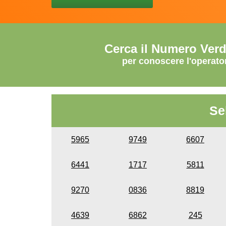
Cerca il Numero Ver
per conoscere l'operato
Se
5965
9749
6607
6441
1717
5811
9270
0836
8819
4639
6862
245