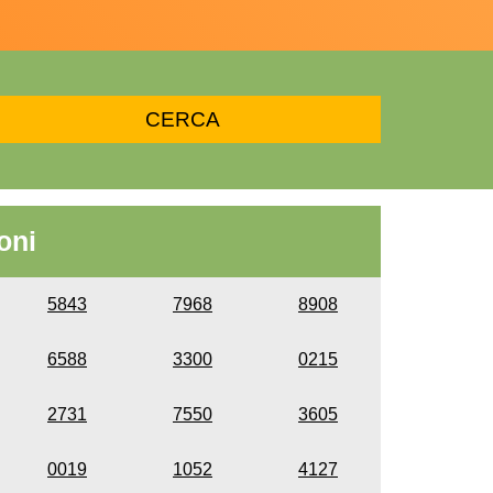
oni
5843
7968
8908
6588
3300
0215
2731
7550
3605
0019
1052
4127