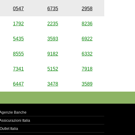
0547
6735
2958
1792
2235
8236
5435
3593
6922
8555
9182
6332
7341
5152
7918
6447
3478
3589
Agenzie Banche
Assicurazioni Italia
Outlet Italia