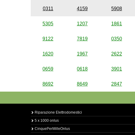
0311
4159
5908
5305
1207
1861
9122
7819
0350
1620
1967
2622
0659
0618
3901
8692
8649
2847
Riparazione Elettrodomestici
5 x 1000 onlus
CinquePerMilleOnlus