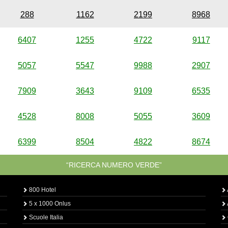
288
1162
2199
8968
6407
1255
4722
9117
5057
5547
9988
2907
7909
3643
9109
6535
4528
8008
5055
3609
6399
8504
4822
8674
“RICERCA NUMERO VERDE”
800 Hotel
5 x 1000 Onlus
Scuole Italia