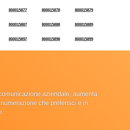
800015877
800015878
800015879
800015887
800015888
800015889
800015897
800015898
800015899
la comunicazione aziendale, aumenta
la numerazione che preferisci e in
e.