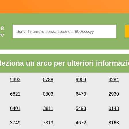
de
re
leziona un arco per ulteriori informazi
5393
0788
9909
3284
6821
0803
6470
2930
0401
3811
5493
0143
3749
7313
4672
8163