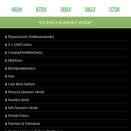
6834
9705
3003
5823
3758
“RICERCA NUMERO VERDE”
Riparazione Elettrodomestici
5 x 1000 onlus
CinquePerMilleOnlus
MyOnlus
BolognaIdraulico
hair
Libri Best Sellers
Ricerca Numero Verde
Numeri Verdi
Info Numero Verde
Pronto Forex
Farmaci & Farmacie