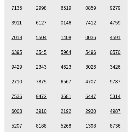
7135
2998
6519
0859
9279
3911
6127
0146
7412
4759
7018
5504
1408
0036
4591
6395
3545
5964
5496
0570
9429
2343
4623
3026
3426
2710
7875
6567
4707
9787
7536
9472
3681
6447
5314
6003
3910
2192
2930
4987
5207
8188
5268
1398
8736