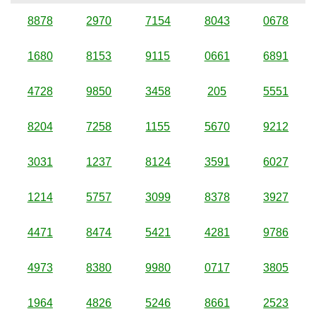
8878
2970
7154
8043
0678
1680
8153
9115
0661
6891
4728
9850
3458
205
5551
8204
7258
1155
5670
9212
3031
1237
8124
3591
6027
1214
5757
3099
8378
3927
4471
8474
5421
4281
9786
4973
8380
9980
0717
3805
1964
4826
5246
8661
2523