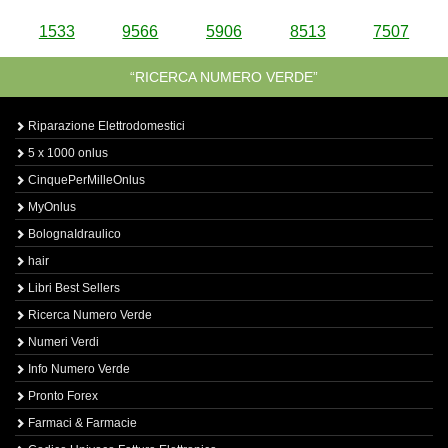
1533
9566
5906
8513
7507
“RICERCA NUMERO VERDE”
Riparazione Elettrodomestici
5 x 1000 onlus
CinquePerMilleOnlus
MyOnlus
BolognaIdraulico
hair
Libri Best Sellers
Ricerca Numero Verde
Numeri Verdi
Info Numero Verde
Pronto Forex
Farmaci & Farmacie