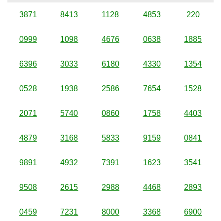
3871
8413
1128
4853
220
0999
1098
4676
0638
1885
6396
3033
6180
4330
1354
0528
1938
2586
7654
1528
2071
5740
0860
1758
4403
4879
3168
5833
9159
0841
9891
4932
7391
1623
3541
9508
2615
2988
4468
2893
0459
7231
8000
3368
6900