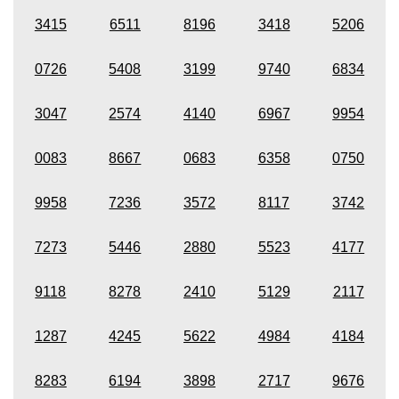
3415
6511
8196
3418
5206
0726
5408
3199
9740
6834
3047
2574
4140
6967
9954
0083
8667
0683
6358
0750
9958
7236
3572
8117
3742
7273
5446
2880
5523
4177
9118
8278
2410
5129
2117
1287
4245
5622
4984
4184
8283
6194
3898
2717
9676