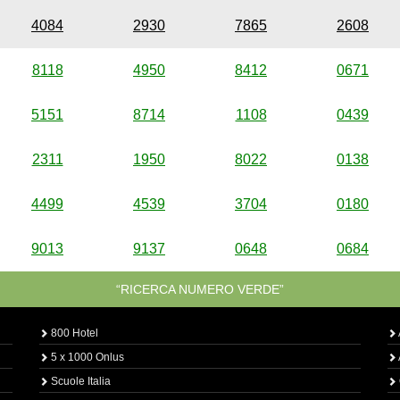
4084
2930
7865
2608
8118
4950
8412
0671
5151
8714
1108
0439
2311
1950
8022
0138
4499
4539
3704
0180
9013
9137
0648
0684
“RICERCA NUMERO VERDE”
800 Hotel
5 x 1000 Onlus
Scuole Italia