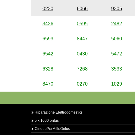
0230
6066
9305
3436
0595
2482
6593
8447
5060
6542
0430
5472
6328
7268
3533
8470
0270
1029
Riparazione Elettrodomestici
5 x 1000 onlus
CinquePerMilleOnlus