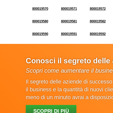
800019570
800019571
800019572
800019580
800019581
800019582
800019590
800019591
800019592
Conosci il segreto dell
Scopri come aumentare il busines
Il segreto delle aziende di success
il business e la quantità di nuovi cl
meno di un minuto avrai a disposiz
SCOPRI DI PIÙ