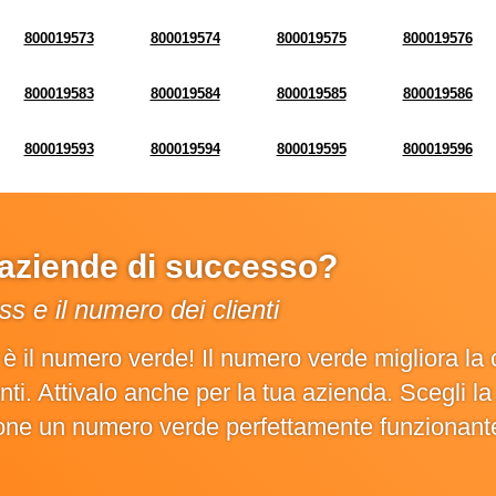
800019573
800019574
800019575
800019576
800019583
800019584
800019585
800019586
800019593
800019594
800019595
800019596
e aziende di successo?
s e il numero dei clienti
o è il numero verde! Il numero verde migliora 
ienti. Attivalo anche per la tua azienda. Scegli 
ione un numero verde perfettamente funzionant