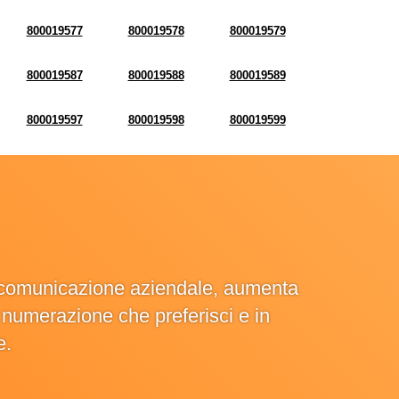
800019577
800019578
800019579
800019587
800019588
800019589
800019597
800019598
800019599
la comunicazione aziendale, aumenta
la numerazione che preferisci e in
e.