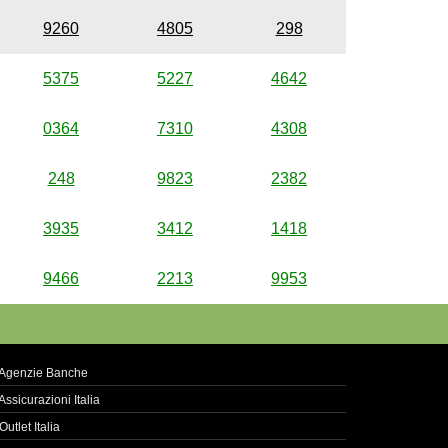
9260
4805
298
5375
5227
4642
0364
7310
4308
248
9823
2382
3935
3412
1418
9466
2213
9953
Agenzie Banche
Assicurazioni Italia
Outlet Italia