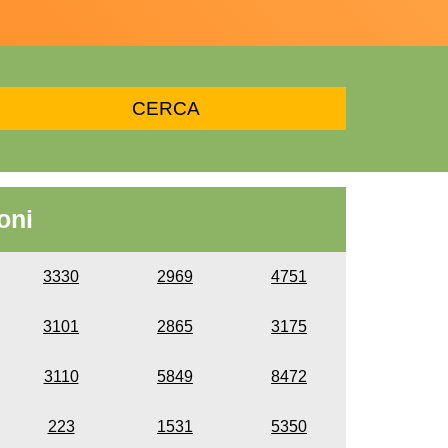
oni
3330
2969
4751
3101
2865
3175
3110
5849
8472
223
1531
5350