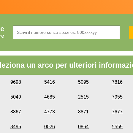
de
re
leziona un arco per ulteriori informazi
9698
5416
5095
7816
5049
4685
2515
7955
8867
4773
8871
7677
3495
0026
0864
5559