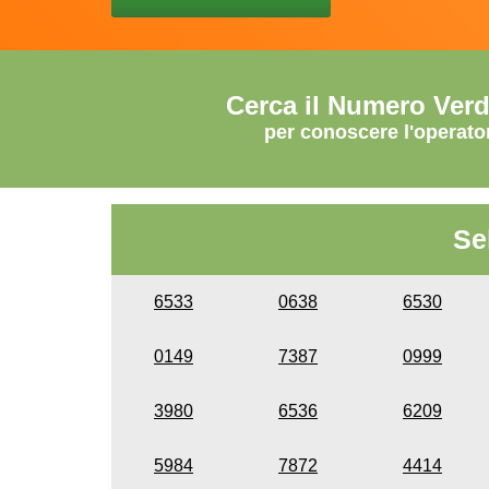
Cerca il Numero Ver
per conoscere l'operato
Se
6533
0638
6530
0149
7387
0999
3980
6536
6209
5984
7872
4414