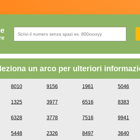
de
re
leziona un arco per ulteriori informazi
8010
9156
1961
5046
1325
3977
6516
8383
6328
3778
7516
9941
5448
2326
8497
3640