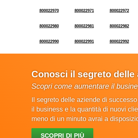
800022970
800022971
800022972
800022980
800022981
800022982
800022990
800022991
800022992
Conosci il segreto dell
Scopri come aumentare il busines
Il segreto delle aziende di success
il business e la quantità di nuovi cl
meno di un minuto avrai a disposiz
SCOPRI DI PIÙ