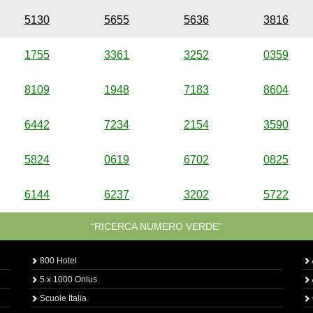
5130
5655
5636
3816
1755
3361
3252
0359
8109
1948
7183
8604
6442
7234
2154
3590
5824
0619
6702
0825
6144
6237
3202
5722
“RICERCA NUMERO VERDE”
800 Hotel
5 x 1000 Onlus
Scuole Italia