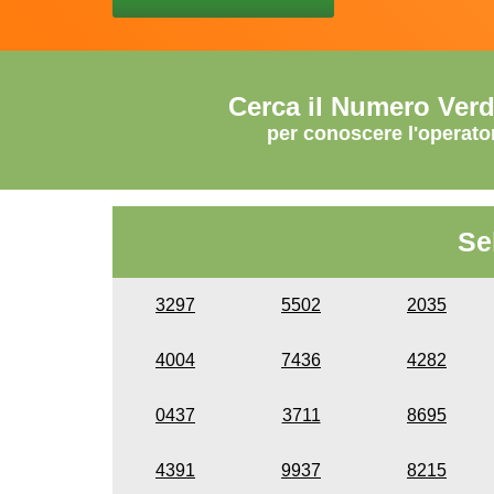
Cerca il Numero Ver
per conoscere l'operato
Se
3297
5502
2035
4004
7436
4282
0437
3711
8695
4391
9937
8215