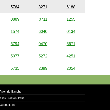
5764
8271
6188
0889
0711
1255
1574
6040
0134
6794
0470
5671
5077
5272
4251
5735
2399
2054
Agenzie Banche
Assicurazioni Italia
Outlet Italia