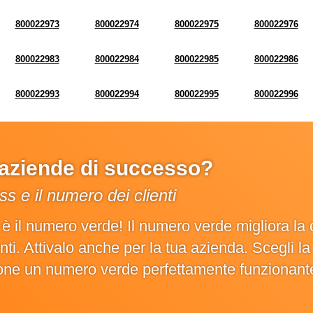
800022973
800022974
800022975
800022976
800022983
800022984
800022985
800022986
800022993
800022994
800022995
800022996
e aziende di successo?
s e il numero dei clienti
o è il numero verde! Il numero verde migliora 
ienti. Attivalo anche per la tua azienda. Scegli 
ione un numero verde perfettamente funzionant