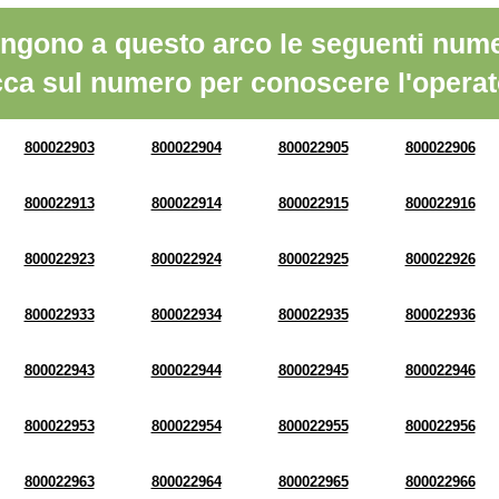
ngono a questo arco le seguenti nume
cca sul numero per conoscere l'operat
800022903
800022904
800022905
800022906
800022913
800022914
800022915
800022916
800022923
800022924
800022925
800022926
800022933
800022934
800022935
800022936
800022943
800022944
800022945
800022946
800022953
800022954
800022955
800022956
800022963
800022964
800022965
800022966