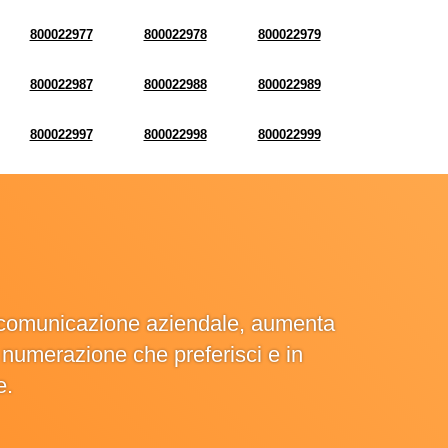
800022977
800022978
800022979
800022987
800022988
800022989
800022997
800022998
800022999
la comunicazione aziendale, aumenta
la numerazione che preferisci e in
e.