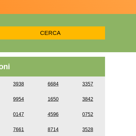
oni
3938
6684
3357
9954
1650
3842
0147
4596
0752
7661
8714
3528