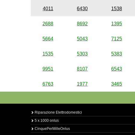
4011
6430
1538
2688
8692
1395
5664
5043
7125
1535
5303
5383
9951
8107
6543
6763
1977
3465
Riparazione Elettrodomestici
5 x 1000 onlus
CinquePerMilleOnlus