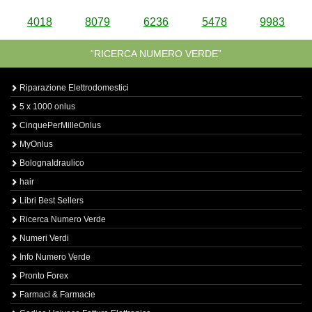
4018
8079
6236
5478
9983
“RICERCA NUMERO VERDE”
Riparazione Elettrodomestici
5 x 1000 onlus
CinquePerMilleOnlus
MyOnlus
BolognaIdraulico
hair
Libri Best Sellers
Ricerca Numero Verde
Numeri Verdi
Info Numero Verde
Pronto Forex
Farmaci & Farmacie