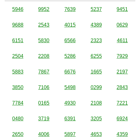
5946
9952
7639
5237
9451
9688
2543
4015
4389
0629
6151
5830
6566
2323
4611
2504
2208
5286
6255
7929
5883
7867
6676
1665
2197
3850
7106
5498
0299
2843
7784
0165
4930
2108
7221
0480
3719
6391
3205
6924
2650
4006
5897
4653
4359