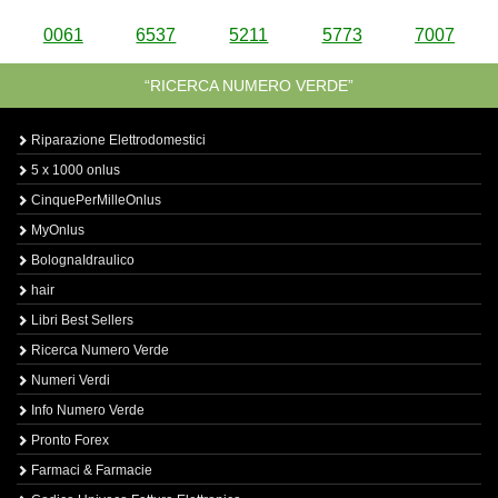
0061
6537
5211
5773
7007
“RICERCA NUMERO VERDE”
Riparazione Elettrodomestici
5 x 1000 onlus
CinquePerMilleOnlus
MyOnlus
BolognaIdraulico
hair
Libri Best Sellers
Ricerca Numero Verde
Numeri Verdi
Info Numero Verde
Pronto Forex
Farmaci & Farmacie