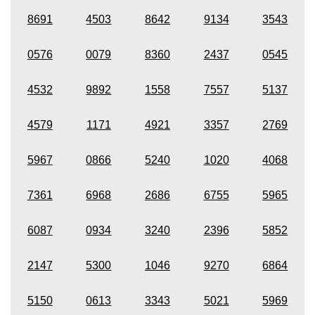
8691
4503
8642
9134
3543
0576
0079
8360
2437
0545
4532
9892
1558
7557
5137
4579
1171
4921
3357
2769
5967
0866
5240
1020
4068
7361
6968
2686
6755
5965
6087
0934
3240
2396
5852
2147
5300
1046
9270
6864
5150
0613
3343
5021
5969