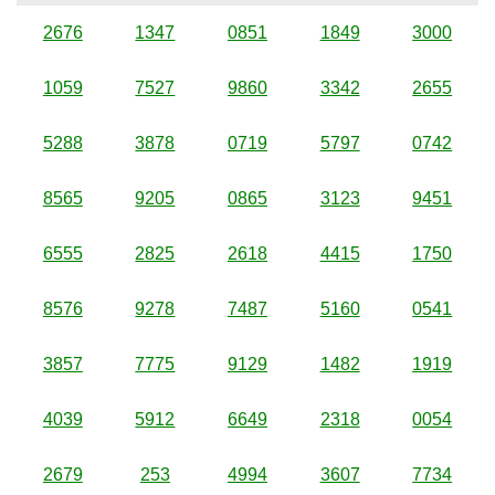
2676
1347
0851
1849
3000
1059
7527
9860
3342
2655
5288
3878
0719
5797
0742
8565
9205
0865
3123
9451
6555
2825
2618
4415
1750
8576
9278
7487
5160
0541
3857
7775
9129
1482
1919
4039
5912
6649
2318
0054
2679
253
4994
3607
7734