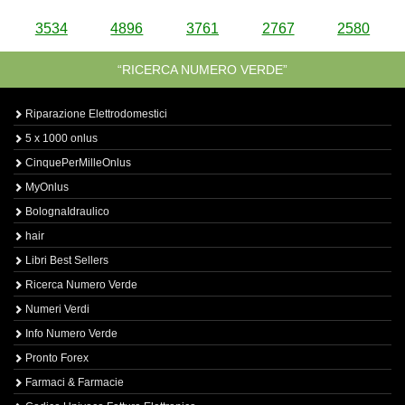
3534
4896
3761
2767
2580
“RICERCA NUMERO VERDE”
Riparazione Elettrodomestici
5 x 1000 onlus
CinquePerMilleOnlus
MyOnlus
BolognaIdraulico
hair
Libri Best Sellers
Ricerca Numero Verde
Numeri Verdi
Info Numero Verde
Pronto Forex
Farmaci & Farmacie