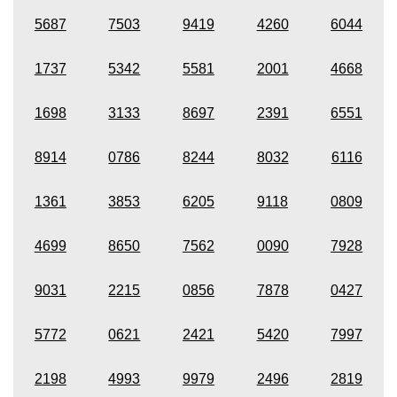
5687
7503
9419
4260
6044
1737
5342
5581
2001
4668
1698
3133
8697
2391
6551
8914
0786
8244
8032
6116
1361
3853
6205
9118
0809
4699
8650
7562
0090
7928
9031
2215
0856
7878
0427
5772
0621
2421
5420
7997
2198
4993
9979
2496
2819