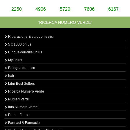
2250
4906
5720
7606
6167
“RICERCA NUMERO VERDE”
Riparazione Elettrodomestici
5 x 1000 onlus
CinquePerMilleOnlus
MyOnlus
BolognaIdraulico
hair
Libri Best Sellers
Ricerca Numero Verde
Numeri Verdi
Info Numero Verde
Pronto Forex
Farmaci & Farmacie