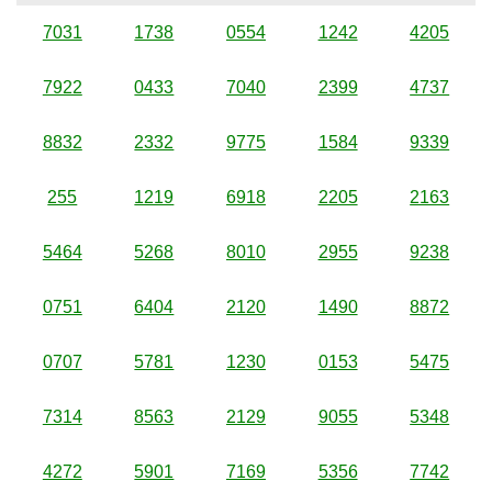
7031
1738
0554
1242
4205
7922
0433
7040
2399
4737
8832
2332
9775
1584
9339
255
1219
6918
2205
2163
5464
5268
8010
2955
9238
0751
6404
2120
1490
8872
0707
5781
1230
0153
5475
7314
8563
2129
9055
5348
4272
5901
7169
5356
7742