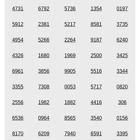
4731
6792
5736
1354
0197
5912
2381
5217
8581
3735
4954
5266
2264
9187
6240
4326
1680
1969
2500
3425
6961
3856
9905
5516
3344
3355
7308
0053
5717
0820
2556
1982
1882
4416
306
6536
0964
8565
3540
0156
8170
6209
7940
6591
3395